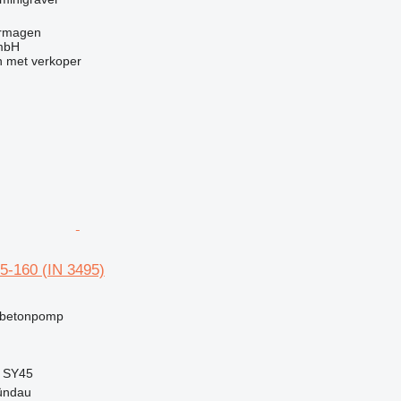
ormagen
mbH
 met verkoper
-160 (IN 3495)
g
 betonpomp
 SY45
ründau