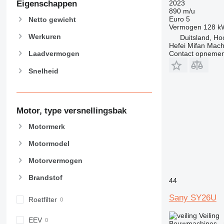
2023
Eigenschappen
890 m/u
Euro 5
Netto gewicht
Vermogen
128 k
Werkuren
Duitsland, H
Hefei Mifan Mac
Contact opnemen
Laadvermogen
Snelheid
Motor, type versnellingsbak
Motormerk
Motormodel
Motorvermogen
Brandstof
44
Sany SY26U
Roetfilter
Veiling
EEV
Bouwmachines - 