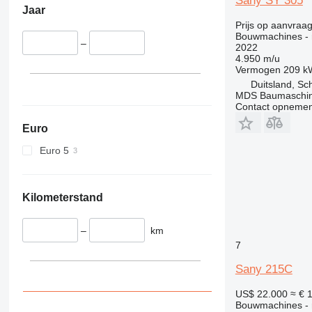
Sany SY 305
D series
Jaar
E-series
Prijs op aanvraa
Bouwmachines - 
F-series
–
2022
GC
4.950 m/u
Vermogen
209 k
M-series
Duitsland, Sc
MH
MDS Baumaschi
Contact opnemen
NR
PM
Euro
Euro 5
Kilometerstand
–
km
7
Sany 215C
US$ 22.000
≈ € 
Bouwmachines - 