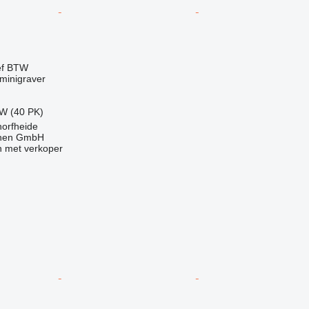
ef BTW
minigraver
kW (40 PK)
horfheide
nen GmbH
 met verkoper