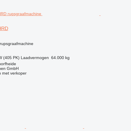
 HRD
g
rupsgraafmachine
W (405 PK)
Laadvermogen
64.000 kg
horfheide
nen GmbH
 met verkoper