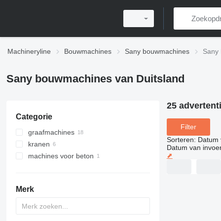
Machineryline
Bouwmachines
Sany bouwmachines
Sany 
Sany bouwmachines van Duitsland
25 advertent
Categorie
Filter
graafmachines
Sorteren
:
Datum 
kranen
minigravers
Datum van invoe
⬈
machines voor beton
rupsgraafmachines
rupskranen
midigraafmachines
kraanwagens
betonpompen
ruw terrein kranen
Merk