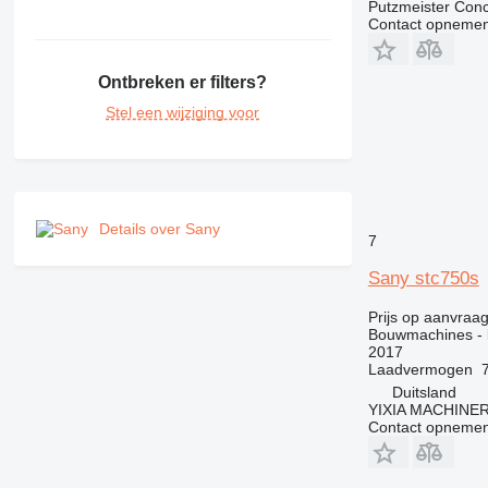
Putzmeister Co
Contact opnemen
Ontbreken er filters?
Stel een wijziging voor
Details over Sany
7
Sany stc750s
Prijs op aanvraa
Bouwmachines -
2017
Laadvermogen
Duitsland
YIXIA MACHINE
Contact opnemen