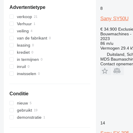
914
Advertentietype
920
8
924
verkoop
Sany SY50U
926
Verhuur
928
€ 34.900
Exclusi
veiling
Bouwmachines - 
930
van de fabrikant
2023
938
86 m/u
leasing
Vermogen
29.4 
950
krediet
Duitsland, Sc
953
MDS Baumaschi
in termijnen
Contact opnemen
962
inruil
963
inwisselen
966
972
980
Conditie
982
nieuw
AP
gebruikt
CB
demonstratie
CD
14
CS