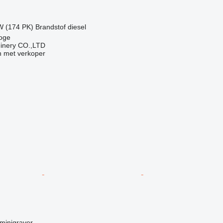
W (174 PK)
Brandstof
diesel
ooge
hinery CO.,LTD
 met verkoper
minigraver