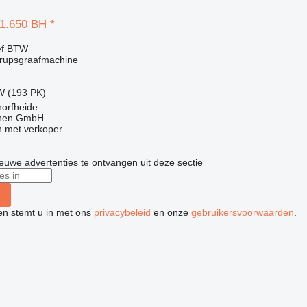
1.650 BH *
ef BTW
rupsgraafmachine
W (193 PK)
horfheide
nen GmbH
 met verkoper
nieuwe advertenties te ontvangen uit deze sectie
ken stemt u in met ons
privacybeleid
en onze
gebruikersvoorwaarden
.