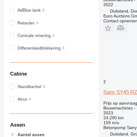
2022
AdBlue tank
Duitsland, D
Euro Auctions G
Contact opnemen
Retarder
Centrale smering
Differentieelblokkering
Cabine
2
Standkachel
Sany SY45 RZ5
Airco
Prijs op aanvraa
Bouwmachines -
2023
24.290 km
159 m/u
Assen
Betonpomp
Sany
Duitsland, G
Aantal assen