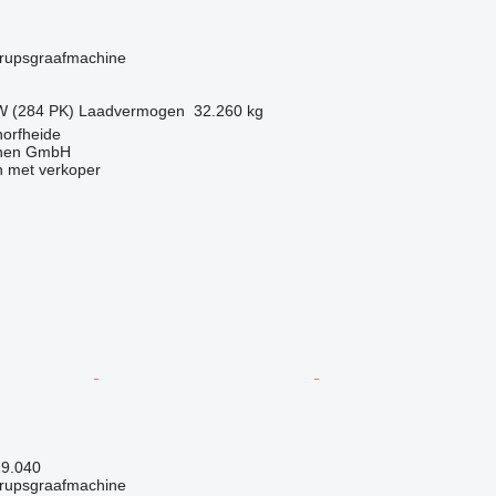
g
rupsgraafmachine
W (284 PK)
Laadvermogen
32.260 kg
horfheide
nen GmbH
 met verkoper
19.040
rupsgraafmachine