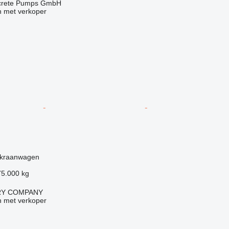
ncrete Pumps GmbH
 met verkoper
g
 kraanwagen
75.000 kg
RY COMPANY
 met verkoper