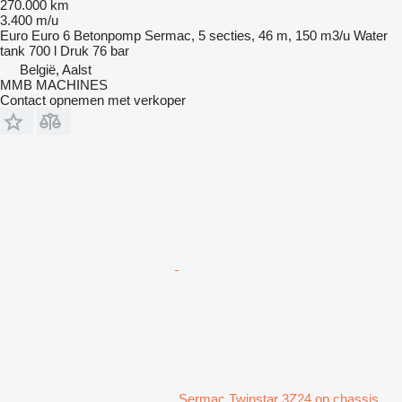
270.000 km
3.400 m/u
Euro
Euro 6
Betonpomp
Sermac, 5 secties, 46 m, 150 m3/u
Water
tank
700 l
Druk
76 bar
België, Aalst
MMB MACHINES
Contact opnemen met verkoper
Sermac Twinstar 3Z24 op chassis