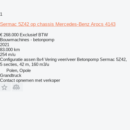
1
Sermac 5Z42 op chassis Mercedes-Benz Arocs 4143
€ 268.000
Exclusief BTW
Bouwmachines - betonpomp
2021
83.000 km
254 m/u
Configuratie assen
8x4
Vering
veer/veer
Betonpomp
Sermac 5Z42,
5 secties, 42 m, 160 m3/u
Polen, Opole
Grandtruck
Contact opnemen met verkoper