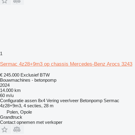
1
Sermac 4z28+9m3 op chassis Mercedes-Benz Arocs 3243
€ 245.000
Exclusief BTW
Bouwmachines - betonpomp
2024
14.000 km
60 m/u
Configuratie assen
8x4
Vering
veer/veer
Betonpomp
Sermac
4z28+9m3, 4 secties, 28 m
Polen, Opole
Grandtruck
Contact opnemen met verkoper