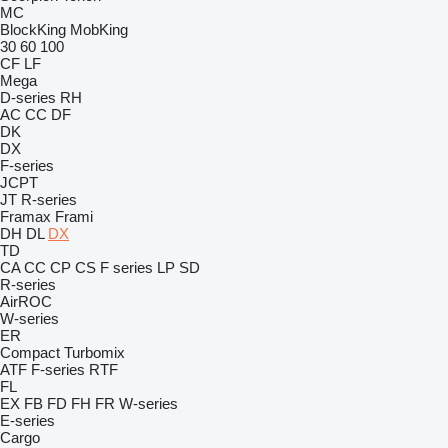
MC
BlockKing
MobKing
30
60
100
CF
LF
Mega
D-series
RH
AC
CC
DF
DK
DX
F-series
JCPT
JT
R-series
Framax
Frami
DH
DL
DX
TD
CA
CC
CP
CS
F series
LP
SD
R-series
AirROC
W-series
ER
Compact
Turbomix
ATF
F-series
RTF
FL
EX
FB
FD
FH
FR
W-series
E-series
Cargo