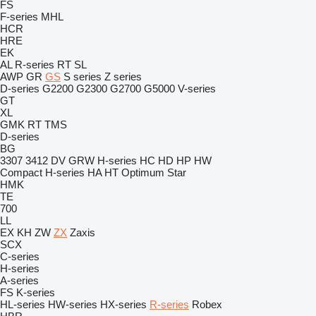
FS
F-series
MHL
HCR
HRE
EK
AL
R-series
RT
SL
AWP
GR
GS
S series
Z series
D-series
G2200
G2300
G2700
G5000
V-series
GT
XL
GMK
RT
TMS
D-series
BG
3307
3412
DV
GRW
H-series
HC
HD
HP
HW
Compact
H-series
HA
HT
Optimum
Star
HMK
TE
700
LL
EX
KH
ZW
ZX
Zaxis
SCX
C-series
H-series
A-series
FS
K-series
HL-series
HW-series
HX-series
R-series
Robex