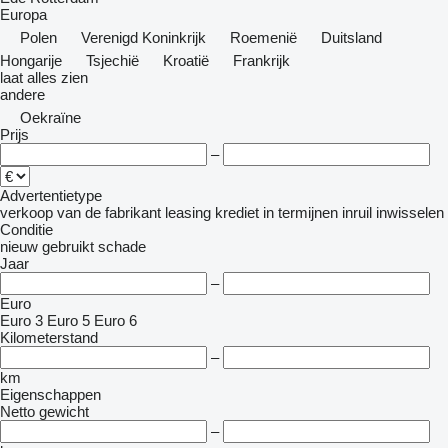
Europa
Polen
Verenigd Koninkrijk
Roemenië
Duitsland
Hongarije
Tsjechië
Kroatië
Frankrijk
laat alles zien
andere
Oekraïne
Prijs
–
Advertentietype
verkoop
van de fabrikant
leasing
krediet
in termijnen
inruil
inwisselen
Conditie
nieuw
gebruikt
schade
Jaar
–
Euro
Euro 3
Euro 5
Euro 6
Kilometerstand
–
km
Eigenschappen
Netto gewicht
–