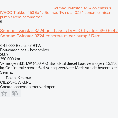
Sermac Twinstar 3Z24 op chassis
IVECO Trakker 450 6x4 / Sermac Twinstar 3Z24 concrete mixer
pump / Rem betonmixer
6
Sermac Twinstar 3Z24 op chassis IVECO Trakker 450 6x4 /
Sermac Twinstar 3Z24 concrete mixer pump / Rem
€ 42.000
Exclusief BTW
Bouwmachines - betonmixer
2009
390.000 km
Vermogen
331 kW (450 PK)
Brandstof
diesel
Laadvermogen
13.190
kg
Configuratie assen
6x4
Vering
veer/veer
Merk van de betonmixer
Sermac
Polen, Krakow
CIEZAROWKI.PL
Contact opnemen met verkoper