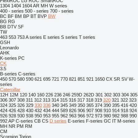
FlexiROC
LG
ROC
SmartROC
1304
1404
1604
AR
MH
W series
400 - series
500 - series
700 - series
BC
BF
BM
BP
BT
BVP
BW
BG
RG
BB
DTV
SF
TW
463
553
753
A series
E series
S series
T series
GSH
Leonardo
AHK
K-series
PC
CK
3.5
B-series
C-series
450
570
580
590
621
695
721
770
821
851
921
1650
CX
SR
SV
W-
series
Caterpillar
12H
12M
120
140
160
226
236
246
259D
262D
301
302
303
304
305
306
307
308
311
312
313
314
315
316
317
318
319
320
321
322
323
324
325
326
329
330
336
340
345
349
350
365
374
390
395
416
420
424
426
428
430
432
434
444
589
826
906
907
908
910
914
918
924
926
928
930
938
950
953
955
962
963
966
972
973
980
982
988
990
992
AP
C-series
CB
CS
D series
E-series
F-series
GC
IT
M-series
MH
NR
PM
RM
CM
Scorpion
Torion