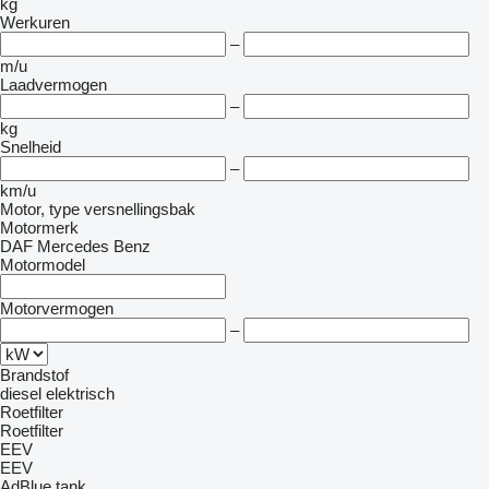
kg
Werkuren
–
m/u
Laadvermogen
–
kg
Snelheid
–
km/u
Motor, type versnellingsbak
Motormerk
DAF
Mercedes Benz
Motormodel
Motorvermogen
–
Brandstof
diesel
elektrisch
Roetfilter
Roetfilter
EEV
EEV
AdBlue tank