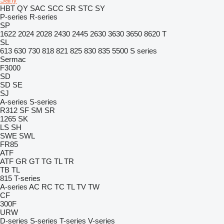
HBT
QY
SAC
SCC
SR
STC
SY
P-series
R-series
SP
1622
2024
2028
2430
2445
2630
3630
3650
8620 T
SL
613
630
730
818
821
825
830
835
5500
S series
Sermac
F3000
SD
SD
SE
SJ
A-series
S-series
R312
SF
SM
SR
1265
SK
LS
SH
SWE
SWL
FR85
ATF
ATF
GR
GT
TG
TL
TR
TB
TL
815
T-series
A-series
AC
RC
TC
TL
TV
TW
CF
300F
URW
D-series
S-series
T-series
V-series