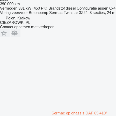
390.000 km
Vermogen
331 kW (450 PK)
Brandstof
diesel
Configuratie assen
6x4
Vering
veer/veer
Betonpomp
Sermac Twinstar 3Z24, 3 secties, 24 m
Polen, Krakow
CIEZAROWKI.PL
Contact opnemen met verkoper
Sermac op chassis DAF 85.410/