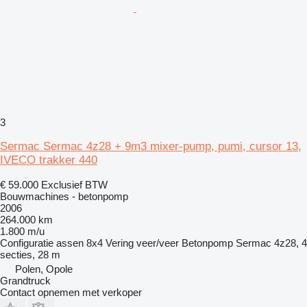
3
Sermac Sermac 4z28 + 9m3 mixer-pump, pumi, cursor 13,
IVECO trakker 440
€ 59.000
Exclusief BTW
Bouwmachines - betonpomp
2006
264.000 km
1.800 m/u
Configuratie assen
8x4
Vering
veer/veer
Betonpomp
Sermac 4z28, 4
secties, 28 m
Polen, Opole
Grandtruck
Contact opnemen met verkoper