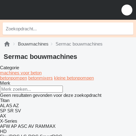
Bouwmachines
Sermac bouwmachines
Sermac bouwmachines
Categorie
machines voor beton
betonpompen
betonmixers
kleine betonpompen
Merk
Geen resultaten gevonden voor deze zoekopdracht
Titan
AL
AS
AZ
SP
SR
SV
AX
X-Series
AFW
AP
ASC
AV
RAMMAX
HD