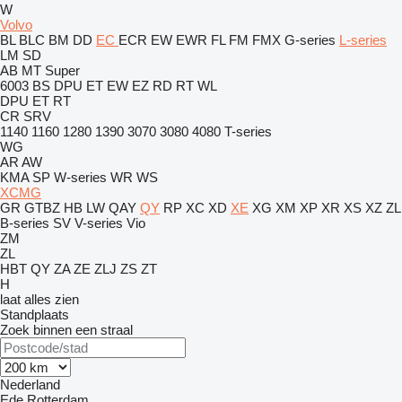
W
Volvo
BL
BLC
BM
DD
EC
ECR
EW
EWR
FL
FM
FMX
G-series
L-series
LM
SD
AB
MT
Super
6003
BS
DPU
ET
EW
EZ
RD
RT
WL
DPU
ET
RT
CR
SRV
1140
1160
1280
1390
3070
3080
4080
T-series
WG
AR
AW
KMA
SP
W-series
WR
WS
XCMG
GR
GTBZ
HB
LW
QAY
QY
RP
XC
XD
XE
XG
XM
XP
XR
XS
XZ
ZL
B-series
SV
V-series
Vio
ZM
ZL
HBT
QY
ZA
ZE
ZLJ
ZS
ZT
H
laat alles zien
Standplaats
Zoek binnen een straal
Nederland
Ede
Rotterdam