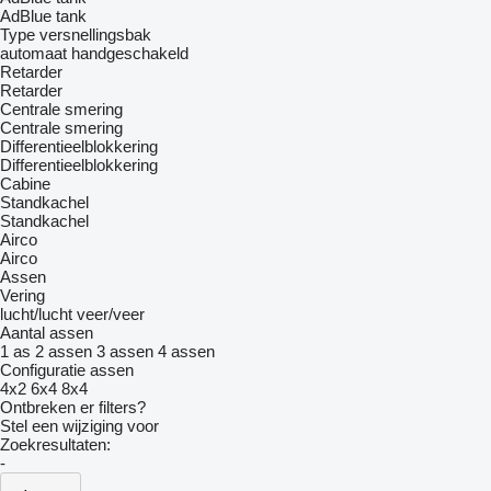
AdBlue tank
Type versnellingsbak
automaat
handgeschakeld
Retarder
Retarder
Centrale smering
Centrale smering
Differentieelblokkering
Differentieelblokkering
Cabine
Standkachel
Standkachel
Airco
Airco
Assen
Vering
lucht/lucht
veer/veer
Aantal assen
1 as
2 assen
3 assen
4 assen
Configuratie assen
4x2
6x4
8x4
Ontbreken er filters?
Stel een wijziging voor
Zoekresultaten:
-