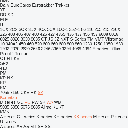
HBR
Daily
EuroCargo
Eurotrakker
Trakker
YF
DD
SD
ELF
IT
1CX
2CX
3CX
3DX
4CX
5CX
16C-1
35Z-1
86
110
205
215
220X
225
403
406
407
409
426
427
435S
436
437
456
457
8008
8018
8025
8026
8030
8035
CT
JS
JZ
NXT
S-Series
TM
VMT
Vibromax
10
340AJ
450
460
520
600
660
680
800
860
1230
1250
1350
1930
1932
2030
2630
2646
3246
3369
3394
4069
4394
E-series
Liftlux
Pecolift
Toucan
CT
HT
KV
SPX
410
PM
KR
NK
KR
KM
7055
7150
CKE
RK
SK
Komatsu
D series
GD
PC
PW
SK
WA
WB
5035
5050
5075
8085
Allrad
KL
KT
KMK
A-series
GL-series
K-series
KH-series
KX-series
M-series
R-series
U-series
A-series
AR
AS
MT
SR
SS