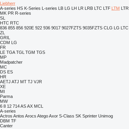
Liebherr
A-series
HS
K-Series
L-series
LB
LG
LH
LR
LRB
LTC
LTF
LTM
LTR
MK
PR
R-series
SL
HTC
RTC
836
855
856
920E
922
936
9017
9027FZTS
9035FZTS
CLG
LG
LTC
ZL
GRIL
CDM
LG
FR
LE
TGA
TGL
TGM
TGS
MP
Madpatcher
MC
DS
ES
HR
AETJ
ATJ
MT
TJ
VJR
XE
MI
Parma
MW
6
8
12
714
AS
AX
MCL
A-series
Actros
Antos
Arocs
Atego
Axor
S-Class
SK
Sprinter
Unimog
DBM
TF
Canter