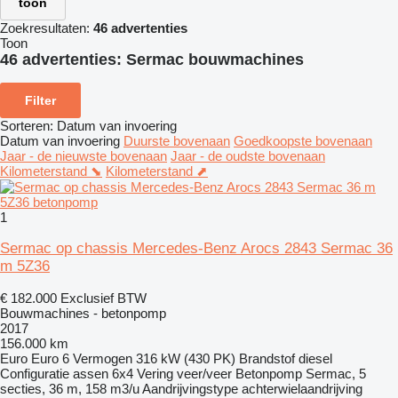
toon
Zoekresultaten:
46 advertenties
Toon
46 advertenties:
Sermac bouwmachines
Filter
Sorteren
:
Datum van invoering
Datum van invoering
Duurste bovenaan
Goedkoopste bovenaan
Jaar - de nieuwste bovenaan
Jaar - de oudste bovenaan
Kilometerstand ⬊
Kilometerstand ⬈
1
Sermac op chassis Mercedes-Benz Arocs 2843 Sermac 36
m 5Z36
€ 182.000
Exclusief BTW
Bouwmachines - betonpomp
2017
156.000 km
Euro
Euro 6
Vermogen
316 kW (430 PK)
Brandstof
diesel
Configuratie assen
6x4
Vering
veer/veer
Betonpomp
Sermac, 5
secties, 36 m, 158 m3/u
Aandrijvingstype
achterwielaandrijving