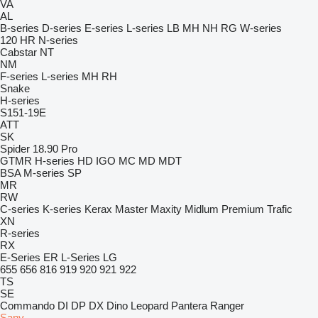
VA
AL
B-series
D-series
E-series
L-series
LB
MH
NH
RG
W-series
120
HR
N-series
Cabstar
NT
NM
F-series
L-series
MH
RH
Snake
H-series
S151-19E
ATT
SK
Spider 18.90 Pro
GTMR
H-series
HD
IGO
MC
MD
MDT
BSA
M-series
SP
MR
RW
C-series
K-series
Kerax
Master
Maxity
Midlum
Premium
Trafic
XN
R-series
RX
E-Series
ER
L-Series
LG
655
656
816
919
920
921
922
TS
SE
Commando
DI
DP
DX
Dino
Leopard
Pantera
Ranger
Sany