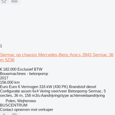
1
Sermac op chassis Mercedes-Benz Arocs 2843 Sermac 36
m 5Z36
€ 182.000
Exclusief BTW
Bouwmachines - betonpomp
2017
156.000 km
Euro
Euro 6
Vermogen
316 kW (430 PK)
Brandstof
diesel
Configuratie assen
6x4
Vering
veer/veer
Betonpomp
Sermac, 5
secties, 36 m, 158 m3/u
Aandrijvingstype
achterwielaandrijving
Polen, Wejherowo
BUSCENTRUM
Contact opnemen met verkoper