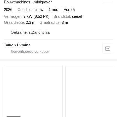
Bouwmachines - minigraver
2026
Conditie
nieuw
1 m/u
Euro 5
Vermogen
7 kW (9.52 PK)
Brandstof
diesel
Graafdiepte
2,3 m
Graafradius
3 m
Oekraïne, s.Zarichchia
Taikon Ukraine