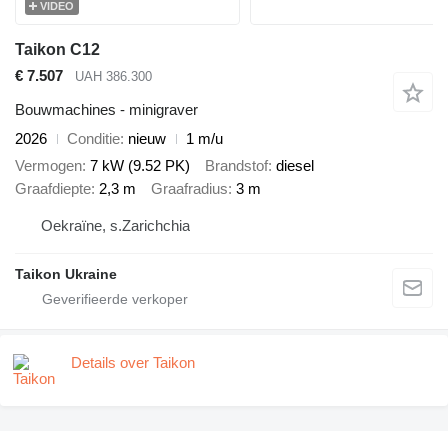
VIDEO
Taikon C12
€ 7.507
UAH 386.300
Bouwmachines - minigraver
2026
Conditie
nieuw
1 m/u
Vermogen
7 kW (9.52 PK)
Brandstof
diesel
Graafdiepte
2,3 m
Graafradius
3 m
Oekraïne, s.Zarichchia
Taikon Ukraine
Details over Taikon