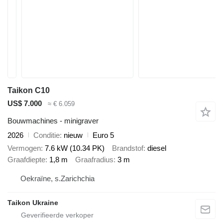
Taikon C10
US$ 7.000
≈ € 6.059
Bouwmachines - minigraver
2026
Conditie
nieuw
Euro 5
Vermogen
7.6 kW (10.34 PK)
Brandstof
diesel
Graafdiepte
1,8 m
Graafradius
3 m
Oekraïne, s.Zarichchia
Taikon Ukraine