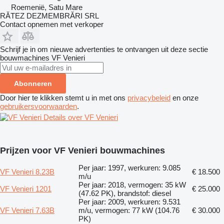
Roemenië, Satu Mare
RĂTEZ DEZMEMBRĂRI SRL
Contact opnemen met verkoper
Schrijf je in om nieuwe advertenties te ontvangen uit deze sectie
bouwmachines
VF Venieri
Abonneren
Door hier te klikken stemt u in met ons
privacybeleid
en onze
gebruikersvoorwaarden
.
Details over VF Venieri
Prijzen voor VF Venieri bouwmachines
Per jaar: 1997, werkuren: 9.085
VF Venieri 8.23B
€ 18.500
m/u
Per jaar: 2018, vermogen: 35 kW
VF Venieri 1201
€ 25.000
(47.62 PK), brandstof: diesel
Per jaar: 2009, werkuren: 9.531
VF Venieri 7.63B
m/u, vermogen: 77 kW (104.76
€ 30.000
PK)