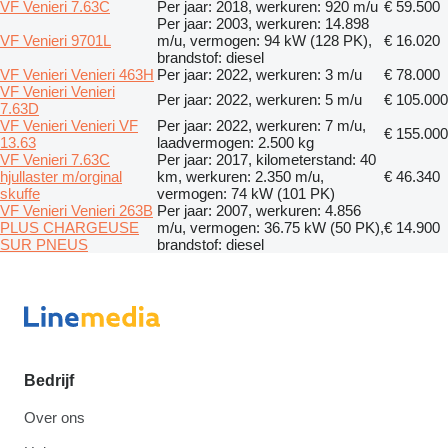
VF Venieri 7.63C
Per jaar: 2018, werkuren: 920 m/u
€ 59.500
Per jaar: 2003, werkuren: 14.898
VF Venieri 9701L
m/u, vermogen: 94 kW (128 PK),
€ 16.020
brandstof: diesel
VF Venieri Venieri 463H
Per jaar: 2022, werkuren: 3 m/u
€ 78.000
VF Venieri Venieri
Per jaar: 2022, werkuren: 5 m/u
€ 105.000
7.63D
VF Venieri Venieri VF
Per jaar: 2022, werkuren: 7 m/u,
€ 155.000
13.63
laadvermogen: 2.500 kg
VF Venieri 7.63C
Per jaar: 2017, kilometerstand: 40
hjullaster m/orginal
km, werkuren: 2.350 m/u,
€ 46.340
skuffe
vermogen: 74 kW (101 PK)
VF Venieri Venieri 263B
Per jaar: 2007, werkuren: 4.856
PLUS CHARGEUSE
m/u, vermogen: 36.75 kW (50 PK),
€ 14.900
SUR PNEUS
brandstof: diesel
Bedrijf
Over ons