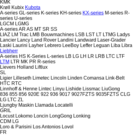
KMK
Krøll
Kubix
Kubota
A-series
GL-series
K-series
KH-series
KX-series
M-series
R-
series
U-series
LGCM
LGMG
A-series
AR
AS
MT
SR
SS
LIAZ
LM Trac
LMB Bouwmachines
LSB
LST
LT
LTMG
Ladys
Lancier
Lancy
Land Rover
Landini
Landward
Laser-Grader
Laski
Laurini
Layher
Lebrero
LeeBoy
Leffer
Leguan
Liba
Libra
Liebherr
A-series
HS
K-Series
L-series
LB
LG
LH
LR
LRB
LTC
LTF
LTM
LTR
MK
PR
R-series
Lievers Holland
Liftlux
SL
Ligier
Lilleseth
Limetec
Lincoln
Linden Comansa
Link-Belt
HTC
RTC
Linnhoff & Henne
Lintec
Linyu
Lishide
Lissmac
LiuGong
836
855
856
920E
922
936
9017
9027FZTS
9035FZTS
CLG
LG
LTC
ZL
Ljungby Maskin
Llamada
Locatelli
GRIL
Locust
Lokomo
Loncin
LongGong
Lonking
CDM
LG
Loro & Parisini
Los Antonios
Lovol
FR