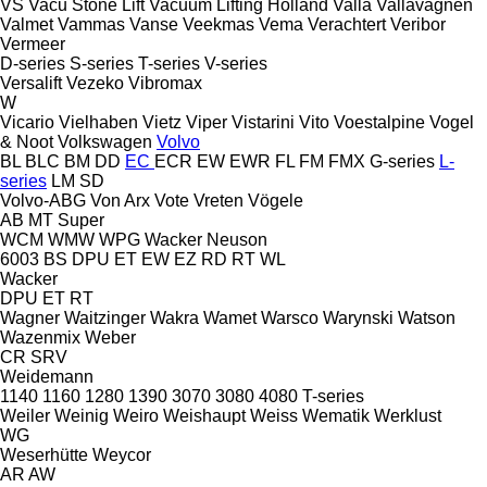
VS
Vacu Stone Lift
Vacuum Lifting Holland
Valla
Vallavagnen
Valmet
Vammas
Vanse
Veekmas
Vema
Verachtert
Veribor
Vermeer
D-series
S-series
T-series
V-series
Versalift
Vezeko
Vibromax
W
Vicario
Vielhaben
Vietz
Viper
Vistarini
Vito
Voestalpine
Vogel
& Noot
Volkswagen
Volvo
BL
BLC
BM
DD
EC
ECR
EW
EWR
FL
FM
FMX
G-series
L-
series
LM
SD
Volvo-ABG
Von Arx
Vote
Vreten
Vögele
AB
MT
Super
WCM
WMW
WPG
Wacker Neuson
6003
BS
DPU
ET
EW
EZ
RD
RT
WL
Wacker
DPU
ET
RT
Wagner
Waitzinger
Wakra
Wamet
Warsco
Warynski
Watson
Wazenmix
Weber
CR
SRV
Weidemann
1140
1160
1280
1390
3070
3080
4080
T-series
Weiler
Weinig
Weiro
Weishaupt
Weiss
Wematik
Werklust
WG
Weserhütte
Weycor
AR
AW