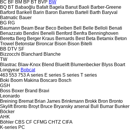
BC
BF
BM
BP
BT
BVP
BW
BQ
BT
Babaoğlu
Bafalt
Bagela
Banut
Baoli
Barber-Greene
Barford
Barikell
Barin
Baron
Barreto
Bartell
Barth
Baryval
Batmatic
Bauer
BG
RG
Baumann
Beam
Bear
Beco
Beiben
Bell
Belle
Belloli
Benati
Benazzato
Bendini
Benelli
Benford
Benfra
Benninghoven
Beretta
Berg
Berger Kraus
Bernards
Best
Beta
Betamix
Beton
Trowel
Betonstar
Bironcar
Bison
Bison
Bitelli
BB
DTV
SF
Bizzocchi
Blanchard
Blanche
TW
Blastrac
Blaw-Knox
Blend
Bluelift
Blumenbecker
Blyss
Boart
Longyear
Bobcat
463
553
753
A series
E series
S series
T series
Boki
Boom Makina
Boscaro
Bosch
GSH
Boss
Boxer
Brand
Bravi
Leonardo
Breining
Bremat
Brian James
Brinkmann
Brokk
Bron
Bronto
Skylift
Bronto
Broyt
Bruce
Bryansky arsenal
Bull
Bumar
Bunker
Böcker
AHK
Böhler
CBS
CF
CFMG
CHTZ
CIFA
K-series
PC