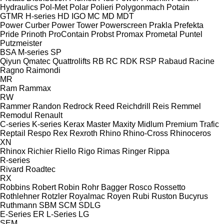
Hydraulics
Pol-Met
Polar
Polieri
Polygonmach
Potain
GTMR
H-series
HD
IGO
MC
MD
MDT
Power Curber
Power Tower
Powerscreen
Prakla
Prefekta
Pride
Prinoth
ProContain
Probst
Promax
Prometal
Puntel
Putzmeister
BSA
M-series
SP
Qiyun
Qmatec
Quattrolifts
RB
RC
RDK
RSP
Rabaud
Racine
Ragno
Raimondi
MR
Ram
Rammax
RW
Rammer
Randon
Redrock
Reed
Reichdrill
Reis
Remmel
Remodul
Renault
C-series
K-series
Kerax
Master
Maxity
Midlum
Premium
Trafic
Reptail
Respo
Rex
Rexroth
Rhino
Rhino-Cross
Rhinoceros
XN
Rhinox
Richier
Riello
Rigo
Rimas
Ringer
Rippa
R-series
Rivard
Roadtec
RX
Robbins
Robert
Robin
Rohr Bagger
Rosco
Rossetto
Rothlehner
Rotzler
Royalmac
Royen
Rubi
Ruston Bucyrus
Ruthmann
SBM
SCM
SDLG
E-Series
ER
L-Series
LG
SEM