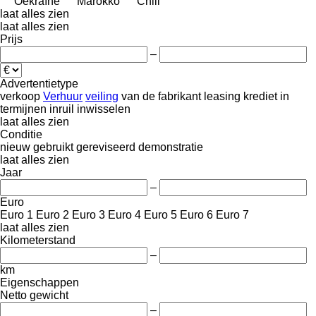
Oekraïne
Marokko
Chili
laat alles zien
laat alles zien
Prijs
–
Advertentietype
verkoop
Verhuur
veiling
van de fabrikant
leasing
krediet
in
termijnen
inruil
inwisselen
laat alles zien
Conditie
nieuw
gebruikt
gereviseerd
demonstratie
laat alles zien
Jaar
–
Euro
Euro 1
Euro 2
Euro 3
Euro 4
Euro 5
Euro 6
Euro 7
laat alles zien
Kilometerstand
–
km
Eigenschappen
Netto gewicht
–