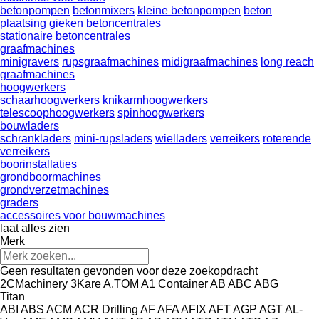
betonpompen
betonmixers
kleine betonpompen
beton
plaatsing gieken
betoncentrales
stationaire betoncentrales
graafmachines
minigravers
rupsgraafmachines
midigraafmachines
long reach
graafmachines
hoogwerkers
schaarhoogwerkers
knikarmhoogwerkers
telescoophoogwerkers
spinhoogwerkers
bouwladers
schrankladers
mini-rupsladers
wielladers
verreikers
roterende
verreikers
boorinstallaties
grondboormachines
grondverzetmachines
graders
accessoires voor bouwmachines
laat alles zien
Merk
Geen resultaten gevonden voor deze zoekopdracht
2CMachinery
3Kare
A.TOM
A1 Container
AB
ABC
ABG
Titan
ABI
ABS
ACM
ACR Drilling
AF
AFA
AFIX
AFT
AGP
AGT
AL-