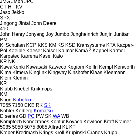
JMG
JMbh
JPC
CT
HT
KV
Jaso
Jekko
SPX
Jingong
Jintai
John Deere
410
John Henry
Jonyang
Joy
Jumbo
Jungheinrich
Junjin
Junttan
PM
K. Schulten
KCP
KKS
KM
KS
KSD Kransysteme
KTA
Kacper-
Pol
Kaelble
Kaeser
Kaiser
Kalmar
KamAZ
Kappel
Karmel
Karpatec
Karrena
Kasei
Kato
KR
NK
KawaKenki
Kawasaki
Kaweco
Kegiom
Kellfri
Kempf
Kenworth
Kima
Kimera
Kinglink
Kingway
Kinshofer
Klaas
Kleemann
Klein
Klemm
KR
Klubb
Knebel
Knikmops
KM
Knorr
Kobelco
7055
7150
CKE
RK
SK
Kohler
Kolberg
Komatsu
D series
GD
PC
PW
SK
WA
WB
Komptech
Konecranes
Kontur
Kovaco
Kowloon
Kraft
Kramer
5035
5050
5075
8085
Allrad
KL
KT
Kreber
Kredmash
Krings
Kroll
Krupinski Cranes
Krupp