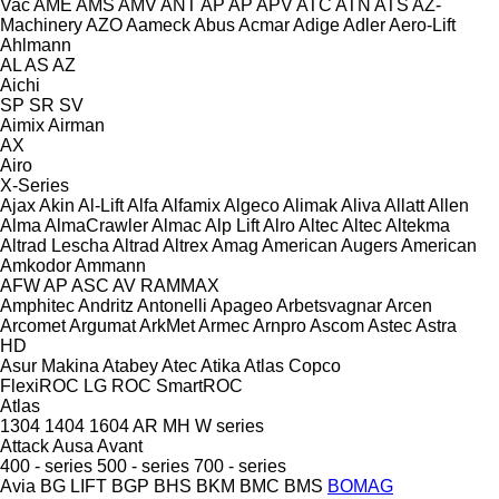
Vac
AME
AMS
AMV
ANT
AP
AP
APV
ATC
ATN
ATS
AZ-
Machinery
AZO
Aameck
Abus
Acmar
Adige
Adler
Aero-Lift
Ahlmann
AL
AS
AZ
Aichi
SP
SR
SV
Aimix
Airman
AX
Airo
X-Series
Ajax
Akin
Al-Lift
Alfa
Alfamix
Algeco
Alimak
Aliva
Allatt
Allen
Alma
AlmaCrawler
Almac
Alp Lift
Alro
Altec
Altec
Altekma
Altrad Lescha
Altrad
Altrex
Amag
American Augers
American
Amkodor
Ammann
AFW
AP
ASC
AV
RAMMAX
Amphitec
Andritz
Antonelli
Apageo
Arbetsvagnar
Arcen
Arcomet
Argumat
ArkMet
Armec
Arnpro
Ascom
Astec
Astra
HD
Asur Makina
Atabey
Atec
Atika
Atlas Copco
FlexiROC
LG
ROC
SmartROC
Atlas
1304
1404
1604
AR
MH
W series
Attack
Ausa
Avant
400 - series
500 - series
700 - series
Avia
BG LIFT
BGP
BHS
BKM
BMC
BMS
BOMAG