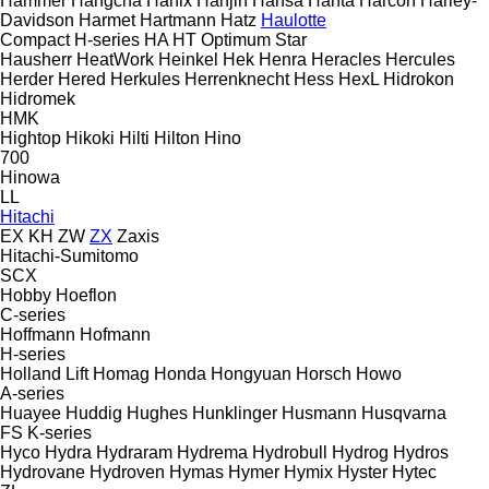
Hammer
Hangcha
Hanix
Hanjin
Hansa
Hanta
Harcon
Harley-
Davidson
Harmet
Hartmann
Hatz
Haulotte
Compact
H-series
HA
HT
Optimum
Star
Hausherr
HeatWork
Heinkel
Hek
Henra
Heracles
Hercules
Herder
Hered
Herkules
Herrenknecht
Hess
HexL
Hidrokon
Hidromek
HMK
Hightop
Hikoki
Hilti
Hilton
Hino
700
Hinowa
LL
Hitachi
EX
KH
ZW
ZX
Zaxis
Hitachi-Sumitomo
SCX
Hobby
Hoeflon
C-series
Hoffmann
Hofmann
H-series
Holland Lift
Homag
Honda
Hongyuan
Horsch
Howo
A-series
Huayee
Huddig
Hughes
Hunklinger
Husmann
Husqvarna
FS
K-series
Hyco
Hydra
Hydraram
Hydrema
Hydrobull
Hydrog
Hydros
Hydrovane
Hydroven
Hymas
Hymer
Hymix
Hyster
Hytec