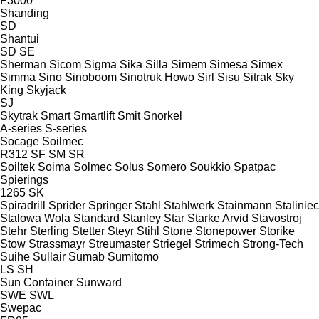
F3000
Shanding
SD
Shantui
SD
SE
Sherman
Sicom
Sigma
Sika
Silla
Simem
Simesa
Simex
Simma
Sino
Sinoboom
Sinotruk Howo
Sirl
Sisu
Sitrak
Sky
King
Skyjack
SJ
Skytrak
Smart
Smartlift
Smit
Snorkel
A-series
S-series
Socage
Soilmec
R312
SF
SM
SR
Soiltek
Soima
Solmec
Solus
Somero
Soukkio
Spatpac
Spierings
1265
SK
Spiradrill
Sprider
Springer
Stahl
Stahlwerk
Stainmann
Staliniec
Stalowa Wola
Standard
Stanley
Star
Starke Arvid
Stavostroj
Stehr
Sterling
Stetter
Steyr
Stihl
Stone
Stonepower
Storike
Stow
Strassmayr
Streumaster
Striegel
Strimech
Strong-Tech
Suihe
Sullair
Sumab
Sumitomo
LS
SH
Sun Container
Sunward
SWE
SWL
Swepac