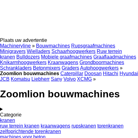
Plaats uw advertentie
Machineryline
»
Bouwmachines
Rupsgraafmachines
Minigravers
Wielladers
Schaarhoogwerkers
Ruw terrein
kranen
Bulldozers
Mobiele graafmachines
Graaflaadmachines
Knikarmhoogwerkers
Kraanwagens
Grondboormachines
Schrankladers
Betonmixers
Graders
Autohoogwerkers
»
Zoomlion bouwmachines
Caterpillar
Doosan
Hitachi
Hyundai
JCB
Komatsu
Liebherr
Sany
Volvo
XCMG
»
Zoomlion bouwmachines
Categorie
kranen
ruw terrein kranen
kraanwagens
rupskranen
torenkranen
zelfoprichtende torenkranen
machines voor beton