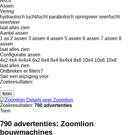
Airco
Assen
Vering
hydraulisch
lucht/lucht
parabolisch
springveer
veer/lucht
veer/veer
laat alles zien
Aantal assen
1 as
2 assen
3 assen
4 assen
5 assen
6 assen
7 assen
8
assen
laat alles zien
Configuratie assen
4x2
4x4
4x4x4
6x2
6x4
8x4
8x4x4
8x8
10x4
10x6
10x8
laat alles zien
Ontbreken er filters?
Stel een wijziging voor
Zoekresultaten:
-
toon
Details over Zoomlion
Zoekresultaten:
790 advertenties
Toon
790 advertenties:
Zoomlion
bouwmachines