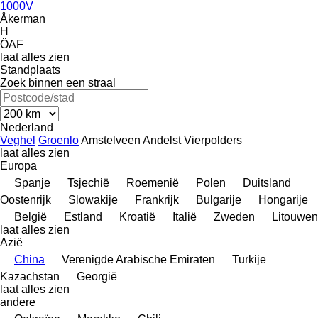
1000V
Åkerman
H
ÖAF
laat alles zien
Standplaats
Zoek binnen een straal
Nederland
Veghel
Groenlo
Amstelveen
Andelst
Vierpolders
laat alles zien
Europa
Spanje
Tsjechië
Roemenië
Polen
Duitsland
Oostenrijk
Slowakije
Frankrijk
Bulgarije
Hongarije
België
Estland
Kroatië
Italië
Zweden
Litouwen
laat alles zien
Azië
China
Verenigde Arabische Emiraten
Turkije
Kazachstan
Georgië
laat alles zien
andere