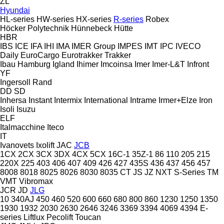
ZL
Hyundai
HL-series
HW-series
HX-series
R-series
Robex
Höcker Polytechnik
Hünnebeck
Hütte
HBR
IBS
ICE
IFA
IHI
IMA
IMER Group
IMPES
IMT
IPC
IVECO
Daily
EuroCargo
Eurotrakker
Trakker
Ibau Hamburg
Igland
Ihimer
Imcoinsa
Imer
Imer-L&T
Infront
YF
Ingersoll Rand
DD
SD
Inhersa
Instant
Intermix
International
Intrame
Irmer+Elze
Iron
Isoli
Isuzu
ELF
Italmacchine
Iteco
IT
Ivanovets
Ixolift
JAC
JCB
1CX
2CX
3CX
3DX
4CX
5CX
16C-1
35Z-1
86
110
205
215
220X
225
403
406
407
409
426
427
435S
436
437
456
457
8008
8018
8025
8026
8030
8035
CT
JS
JZ
NXT
S-Series
TM
VMT
Vibromax
JCR
JD
JLG
10
340AJ
450
460
520
600
660
680
800
860
1230
1250
1350
1930
1932
2030
2630
2646
3246
3369
3394
4069
4394
E-
series
Liftlux
Pecolift
Toucan