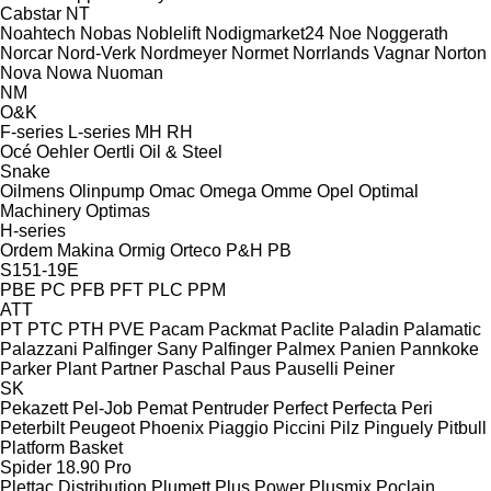
Cabstar
NT
Noahtech
Nobas
Noblelift
Nodigmarket24
Noe
Noggerath
Norcar
Nord-Verk
Nordmeyer
Normet
Norrlands Vagnar
Norton
Nova
Nowa
Nuoman
NM
O&K
F-series
L-series
MH
RH
Océ
Oehler
Oertli
Oil & Steel
Snake
Oilmens
Olinpump
Omac
Omega
Omme
Opel
Optimal
Machinery
Optimas
H-series
Ordem Makina
Ormig
Orteco
P&H
PB
S151-19E
PBE
PC
PFB
PFT
PLC
PPM
ATT
PT
PTC
PTH
PVE
Pacam
Packmat
Paclite
Paladin
Palamatic
Palazzani
Palfinger Sany
Palfinger
Palmex
Panien
Pannkoke
Parker Plant
Partner
Paschal
Paus
Pauselli
Peiner
SK
Pekazett
Pel-Job
Pemat
Pentruder
Perfect
Perfecta
Peri
Peterbilt
Peugeot
Phoenix
Piaggio
Piccini
Pilz
Pinguely
Pitbull
Platform Basket
Spider 18.90 Pro
Plettac Distribution
Plumett
Plus Power
Plusmix
Poclain