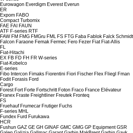
Eurowagon
Everdigm
Everest
Everun
ER
Expom
FABO
Compact
Turbomix
FAE
FAI
FAUN
ATF
F-series
RTF
FAW
FM
FMG
FMGru
FML
FS
FTG
Faba
Fablok
Falck Schmidt
Falcon
Faraone
Femak
Fermec
Fero
Fezer
Fiat
Fiat-Allis
FL
Fiat-Hitachi
EX
FB
FD
FH
FR
W-series
Fiat-Kobelco
E-series
Fibo Intercon
Fimaks
Fiorentini
Fiori
Fischer
Flex
Fliegl
Fman
Fodit
Forasis
Ford
Cargo
Forest
Fort
Forte
Fortschritt
Foton
Fraco
France Elévateur
Franex
Fraste
Freightliner
Freutek
Fronteq
FS
Fruehauf
Frumecar
Frutiger
Fuchs
F-series
MHL
Fundex
Furd
Furukawa
HCR
Fushun
GAZ
GE
GH
GINAF
GMC
GMG
GP Equipment
GSR
Galen
Galizia
Gallmac
Garant
Garbin MakBrent
Garbin
Gayk