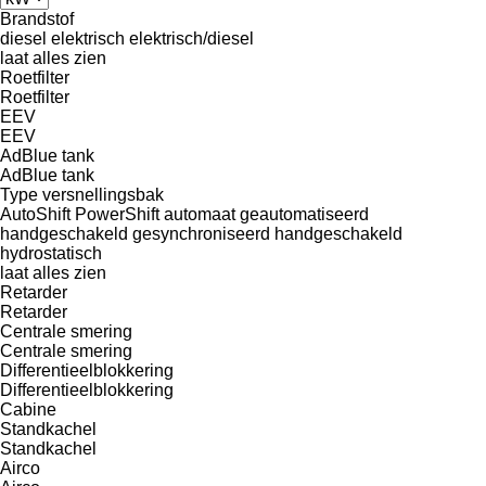
Brandstof
diesel
elektrisch
elektrisch/diesel
laat alles zien
Roetfilter
Roetfilter
EEV
EEV
AdBlue tank
AdBlue tank
Type versnellingsbak
AutoShift
PowerShift
automaat
geautomatiseerd
handgeschakeld
gesynchroniseerd
handgeschakeld
hydrostatisch
laat alles zien
Retarder
Retarder
Centrale smering
Centrale smering
Differentieelblokkering
Differentieelblokkering
Cabine
Standkachel
Standkachel
Airco