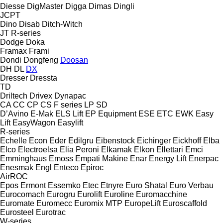
Diesse
DigMaster
Digga
Dimas
Dingli
JCPT
Dino
Disab
Ditch-Witch
JT
R-series
Dodge
Doka
Framax
Frami
Dondi
Dongfeng
Doosan
DH
DL
DX
Dresser
Dressta
TD
Driltech
Drivex
Dynapac
CA
CC
CP
CS
F series
LP
SD
D’Avino
E-Mak
ELS Lift
EP Equipment
ESE
ETC
EWK
Easy
Lift
EasyWagon
Easylift
R-series
Echelle
Econ
Eder
Edilgru
Eibenstock
Eichinger
Eickhoff
Elba
Elco
Electroelsa
Elia Peroni
Elkamak
Elkon
Ellettari
Emci
Emminghaus
Emoss
Empati Makine
Enar
Energy Lift
Enerpac
Enesmak
Engl
Enteco
Epiroc
AirROC
Epos
Ermont
Essemko
Etec
Etnyre
Euro Shatal
Euro Verbau
Eurocomach
Eurogru
Eurolift
Euroline
Euromacchine
Euromate
Euromecc
Euromix MTP
EuropeLift
Euroscaffold
Eurosteel
Eurotrac
W-series