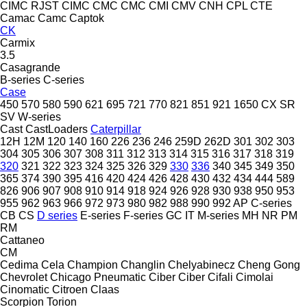
CIMC RJST
CIMC
CMC
CMC
CMI
CMV
CNH
CPL
CTE
Camac
Camc
Captok
CK
Carmix
3.5
Casagrande
B-series
C-series
Case
450
570
580
590
621
695
721
770
821
851
921
1650
CX
SR
SV
W-series
Cast
CastLoaders
Caterpillar
12H
12M
120
140
160
226
236
246
259D
262D
301
302
303
304
305
306
307
308
311
312
313
314
315
316
317
318
319
320
321
322
323
324
325
326
329
330
336
340
345
349
350
365
374
390
395
416
420
424
426
428
430
432
434
444
589
826
906
907
908
910
914
918
924
926
928
930
938
950
953
955
962
963
966
972
973
980
982
988
990
992
AP
C-series
CB
CS
D series
E-series
F-series
GC
IT
M-series
MH
NR
PM
RM
Cattaneo
CM
Cedima
Cela
Champion
Changlin
Chelyabinecz
Cheng Gong
Chevrolet
Chicago Pneumatic
Ciber
Ciber
Cifali
Cimolai
Cinomatic
Citroen
Claas
Scorpion
Torion