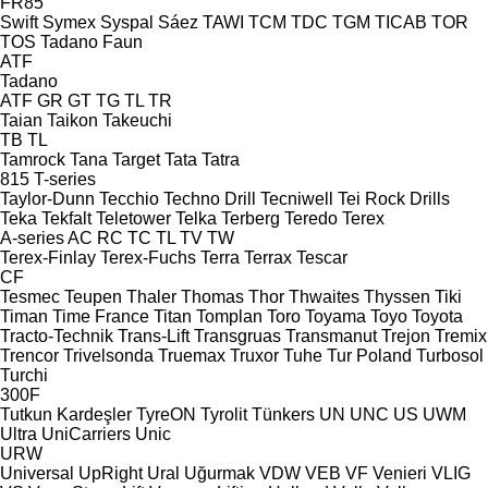
FR85
Swift
Symex
Syspal
Sáez
TAWI
TCM
TDC
TGM
TICAB
TOR
TOS
Tadano Faun
ATF
Tadano
ATF
GR
GT
TG
TL
TR
Taian
Taikon
Takeuchi
TB
TL
Tamrock
Tana
Target
Tata
Tatra
815
T-series
Taylor-Dunn
Tecchio
Techno Drill
Tecniwell
Tei Rock Drills
Teka
Tekfalt
Teletower
Telka
Terberg
Teredo
Terex
A-series
AC
RC
TC
TL
TV
TW
Terex-Finlay
Terex-Fuchs
Terra
Terrax
Tescar
CF
Tesmec
Teupen
Thaler
Thomas
Thor
Thwaites
Thyssen
Tiki
Timan
Time France
Titan
Tomplan
Toro
Toyama
Toyo
Toyota
Tracto-Technik
Trans-Lift
Transgruas
Transmanut
Trejon
Tremix
Trencor
Trivelsonda
Truemax
Truxor
Tuhe
Tur Poland
Turbosol
Turchi
300F
Tutkun Kardeşler
TyreON
Tyrolit
Tünkers
UN
UNC
US
UWM
Ultra
UniCarriers
Unic
URW
Universal
UpRight
Ural
Uğurmak
VDW
VEB
VF Venieri
VLIG