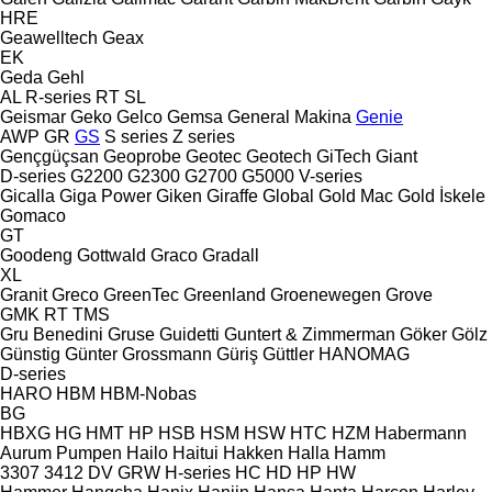
HRE
Geawelltech
Geax
EK
Geda
Gehl
AL
R-series
RT
SL
Geismar
Geko
Gelco
Gemsa
General Makina
Genie
AWP
GR
GS
S series
Z series
Gençgüçsan
Geoprobe
Geotec
Geotech
GiTech
Giant
D-series
G2200
G2300
G2700
G5000
V-series
Gicalla
Giga Power
Giken
Giraffe
Global
Gold Mac
Gold İskele
Gomaco
GT
Goodeng
Gottwald
Graco
Gradall
XL
Granit
Greco
GreenTec
Greenland
Groenewegen
Grove
GMK
RT
TMS
Gru Benedini
Gruse
Guidetti
Guntert & Zimmerman
Göker
Gölz
Günstig
Günter Grossmann
Güriş
Güttler
HANOMAG
D-series
HARO
HBM
HBM-Nobas
BG
HBXG
HG
HMT
HP
HSB
HSM
HSW
HTC
HZM
Habermann
Aurum Pumpen
Hailo
Haitui
Hakken
Halla
Hamm
3307
3412
DV
GRW
H-series
HC
HD
HP
HW