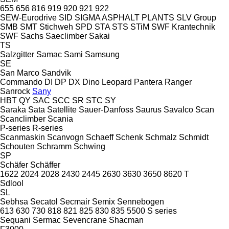
655
656
816
919
920
921
922
SEW-Eurodrive
SID
SIGMA ASPHALT PLANTS
SLV Group
SMB
SMT Stichweh
SPD
STA
STS
STiM
SWF Krantechnik
SWF
Sachs
Saeclimber
Sakai
TS
Salzgitter
Samac
Sami
Samsung
SE
San Marco
Sandvik
Commando
DI
DP
DX
Dino
Leopard
Pantera
Ranger
Sanrock
Sany
HBT
QY
SAC
SCC
SR
STC
SY
Saraka
Sata
Satellite
Sauer-Danfoss
Saurus
Savalco
Scan
Scanclimber
Scania
P-series
R-series
Scanmaskin
Scanvogn
Schaeff
Schenk
Schmalz
Schmidt
Schouten
Schramm
Schwing
SP
Schäfer
Schäffer
1622
2024
2028
2430
2445
2630
3630
3650
8620 T
Sdlool
SL
Sebhsa
Secatol
Secmair
Semix
Sennebogen
613
630
730
818
821
825
830
835
5500
S series
Sequani
Sermac
Sevencrane
Shacman