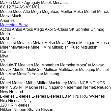
Mazda
Małek Agregaty
Małek
Mecalac
6
8
12
714
AS
AX
MCL
Mecbo
Mecc Alte
Mega
Megaload
Meiller
Meka
Menart
Menck
Menzi Muck
A-series
Mercedes-Benz
Actros
Antos
Arocs
Atego
Axor
S-Class
SK
Sprinter
Unimog
Merlo
DBM
TF
Messersi
Metalika
Metax
Metso
Meva
Meyco
Michigan
Mikasa
Miller
Milwaukee
Minelli
Mini
Mitsubishi Fuso
Mitsubishi
Canter
Miva
VA
Module-T
Moelven
Mol
Montabert
Morooka
MotoCut
Movax
Movex
Mueller
MultiOne
Multicar
Multiloader
Multiquip
Multitel
Mus Max
Mustafa Yontar
Mustang
AL
Mörtel Meister
Müba
Müller Machinery
Müller
NCB
NG
NGS
NPK
NSS
NT Makine
NTC
Nagano
Nederman
Nemek
Neuson
New Holland
B-series
D-series
E-series
L-series
LB
MH
NH
RG
W-series
Nex
Nicosail
Niftylift
120
HR
N-series
Nikken
Nippon Sharyo
Nissan