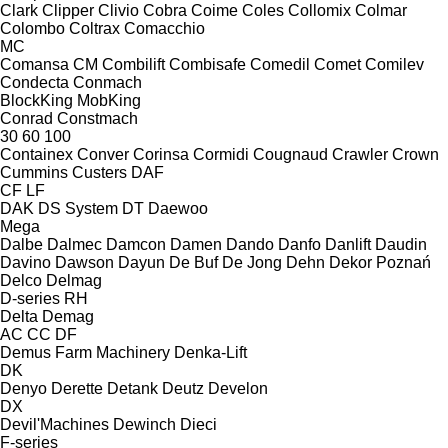
Clark
Clipper
Clivio
Cobra
Coime
Coles
Collomix
Colmar
Colombo
Coltrax
Comacchio
MC
Comansa CM
Combilift
Combisafe
Comedil
Comet
Comilev
Condecta
Conmach
BlockKing
MobKing
Conrad
Constmach
30
60
100
Containex
Conver
Corinsa
Cormidi
Cougnaud
Crawler
Crown
Cummins
Custers
DAF
CF
LF
DAK
DS System
DT
Daewoo
Mega
Dalbe
Dalmec
Damcon
Damen
Dando
Danfo
Danlift
Daudin
Davino
Dawson
Dayun
De Buf
De Jong
Dehn
Dekor Poznań
Delco
Delmag
D-series
RH
Delta
Demag
AC
CC
DF
Demus Farm Machinery
Denka-Lift
DK
Denyo
Derette
Detank
Deutz
Develon
DX
Devil'Machines
Dewinch
Dieci
F-series