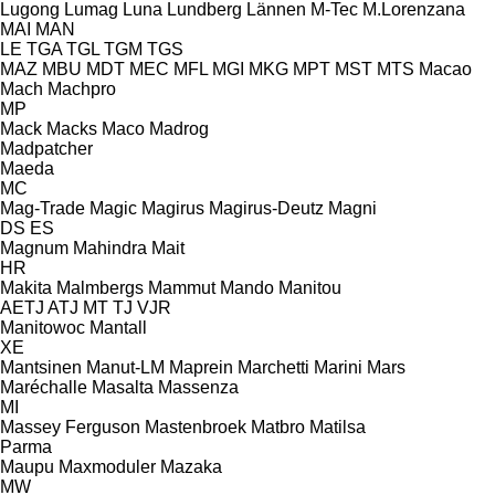
Lugong
Lumag
Luna
Lundberg
Lännen
M-Tec
M.Lorenzana
MAI
MAN
LE
TGA
TGL
TGM
TGS
MAZ
MBU
MDT
MEC
MFL
MGI
MKG
MPT
MST
MTS
Macao
Mach
Machpro
MP
Mack
Macks
Maco
Madrog
Madpatcher
Maeda
MC
Mag-Trade
Magic
Magirus
Magirus-Deutz
Magni
DS
ES
Magnum
Mahindra
Mait
HR
Makita
Malmbergs
Mammut
Mando
Manitou
AETJ
ATJ
MT
TJ
VJR
Manitowoc
Mantall
XE
Mantsinen
Manut-LM
Maprein
Marchetti
Marini
Mars
Maréchalle
Masalta
Massenza
MI
Massey Ferguson
Mastenbroek
Matbro
Matilsa
Parma
Maupu
Maxmoduler
Mazaka
MW