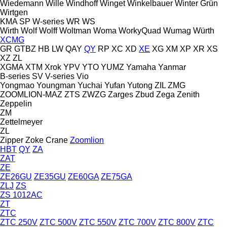
Wiedemann
Wille
Windhoff
Winget
Winkelbauer
Winter Grün
Wirtgen
KMA
SP
W-series
WR
WS
Wirth
Wolf
Wolff
Woltman
Woma
WorkyQuad
Wumag
Würth
XCMG
GR
GTBZ
HB
LW
QAY
QY
RP
XC
XD
XE
XG
XM
XP
XR
XS
XZ
ZL
XGMA
XTM
Xrok
YPV
YTO
YUMZ
Yamaha
Yanmar
B-series
SV
V-series
Vio
Yongmao
Youngman
Yuchai
Yufan
Yutong
ZIL
ZMG
ZOOMLION-MAZ
ZTS
ZWZG
Zarges
Zbud
Zega
Zenith
Zeppelin
ZM
Zettelmeyer
ZL
Zipper
Zoke Crane
Zoomlion
HBT
QY
ZA
ZAT
ZE
ZE26GU
ZE35GU
ZE60GA
ZE75GA
ZLJ
ZS
ZS 1012AC
ZT
ZTC
ZTC 250V
ZTC 500V
ZTC 550V
ZTC 700V
ZTC 800V
ZTC