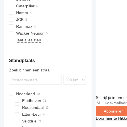
Caterpillar
BC
Hamm
BW
CA
JCB
3412
Rammax
H-series
Wacker Neuson
RW
laat alles zien
RT
TRC
Standplaats
Zoek binnen een straal
Nederland
Schrijf je in om 
Eindhoven
Roosendaal
Abonneren
Etten-Leur
Door hier te klik
Velddriel