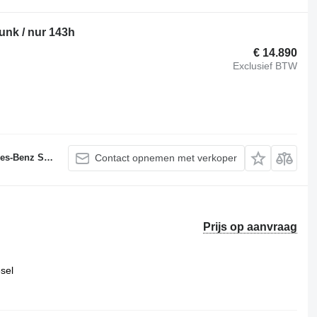
unk / nur 143h
€ 14.890
Exclusief BTW
ervicepartner
Contact opnemen met verkoper
Prijs op aanvraag
esel