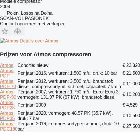
Mobiele compressor
2009
Polen, Łososina Dolna
SCAN-VOL PASIONEK
Contact opnemen met verkoper
Details over Atmos
Prijzen voor Atmos compressoren
Atmos
Conditie: nieuw
€ 22.320
Atmos
Per jaar: 2016, werkuren: 1.500 m/u, druk: 10 bar
€ 21.500
PDP
Atmos
Per jaar: 2012, werkuren: 3.500 m/u, brandstof:
€ 11.000
PDP 70
diesel, compressortype: schroef, capaciteit: 7 l/min
Atmos
Per jaar: 2007, werkuren: 1.790 m/u, Euro: Euro 3,
€ 10.200
PDP-90
vermogen: 131.97 PK (97 kW), brandstof: diesel
Atmos
Per jaar: 2009
€ 4.529
PDP28
Atmos
Per jaar: 2020, vermogen: 48.57 PK (35.7 kW),
€ 10.500
PDP35
druk: 7 bar
Atmos
Per jaar: 2019, compressortype: schroef, druk: 10
€ 27.500
PDC190
bar