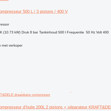
ompresseur 500 L / 3 pistons / 400 V
ressor
PK (10.73 kW)
Druk
8 bar
Tankinhoud
500 l
Frequentie
50 Hz
Volt
400
 met verkoper
FT&DELE draagbare compressor
Compresseur d’huile 200L 2 pistons + séparateur KRAFT&D