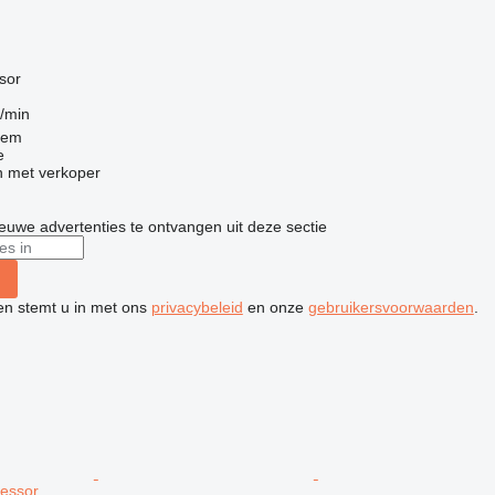
g
sor
l/min
gem
e
 met verkoper
nieuwe advertenties te ontvangen uit deze sectie
ken stemt u in met ons
privacybeleid
en onze
gebruikersvoorwaarden
.
essor