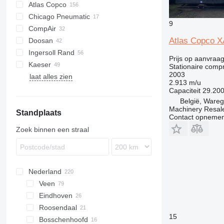
Atlas Copco
Chicago Pneumatic
DrillAir
PA
9
CompAir
E-Air
CPS
Atlas Copco 
Doosan
GA
C-series
SC
Ingersoll Rand
XAHS
G-series
Prijs op aanvraa
Kaeser
XAS
G-series
Stationaire comp
2003
laat alles zien
XATS
P-series
M-series
65K
2.913 m/u
XAVS
R-series
Capaciteit
29.200
XRHS
VHP
België, Ware
Machinery Resal
Standplaats
XRVS
XHP
Contact opnemen
ZT
Zoek binnen een straal
Nederland
Veen
Eindhoven
Roosendaal
15
Bosschenhoofd