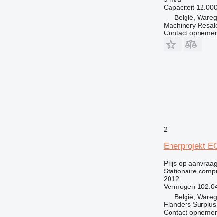
Capaciteit
12.000
België, Ware
Machinery Resal
Contact opnemen
2
Enerprojekt E
Prijs op aanvraa
Stationaire comp
2012
Vermogen
102.0
België, Ware
Flanders Surplus
Contact opnemen