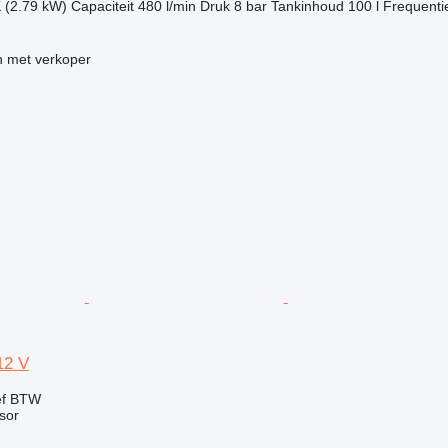
 (2.79 kW)
Capaciteit
480 l/min
Druk
8 bar
Tankinhoud
100 l
Frequenti
 met verkoper
12 V
ef BTW
sor