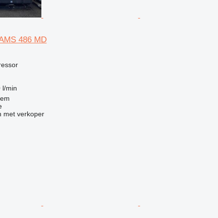
XAMS 486 MD
g
ressor
 l/min
gem
e
 met verkoper