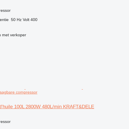
ressor
entie
50 Hz
Volt
400
 met verkoper
agbare compressor
d’huile 100L 2800W 480L/min KRAFT&DELE
ressor