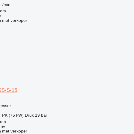
 l/min
gem
e
 met verkoper
GS-S-15
g
ressor
4 PK (75 kW)
Druk
19 bar
gem
 nv
 met verkoper