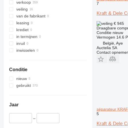
verkoop
7
veiling
Kraft & Dele C
van de fabrikant
leasing
€ 945
Draagbare comp
krediet
Conditie
nieuw
in termijnen
Vermogen
14.6 
België, Aye
inruil
Auctelia SA
inwisselen
Contact opnemen
Conditie
nieuw
gebruikt
Jaar
séparateur KRA
5
–
Kraft & Dele 