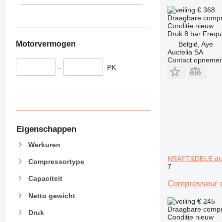
€ 368
Draagbare comp
Conditie
nieuw
Druk
8 bar
Frequ
Motorvermogen
België, Aye
Auctelia SA
Contact opnemen
–
PK
Eigenschappen
Werkuren
KRAFT&DELE dra
Compressortype
7
Capaciteit
Compresseur 
Netto gewicht
€ 245
Draagbare comp
Druk
Conditie
nieuw