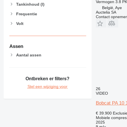
Vermogen
3.8 PK
Tankinhoud (l)
België, Aye
Auctelia SA
Frequentie
Contact opnemen
Volt
Assen
Aantal assen
Ontbreken er filters?
Stel een wijziging voor
26
VIDEO
Bobcat PA 10 
€ 39.900
Exclusi
Mobiele compres
2025
9 m/u