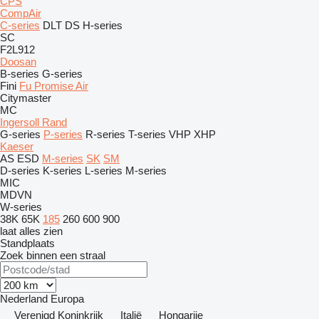
CPS
CompAir
C-series
DLT
DS
H-series
SC
F2L912
Doosan
B-series
G-series
Fini
Fu Promise Air
Citymaster
MC
Ingersoll Rand
G-series
P-series
R-series
T-series
VHP
XHP
Kaeser
AS
ESD
M-series
SK
SM
D-series
K-series
L-series
M-series
MIC
MDVN
W-series
38K
65K
185
260
600
900
laat alles zien
Standplaats
Zoek binnen een straal
Nederland
Europa
Verenigd Koninkrijk
Italië
Hongarije