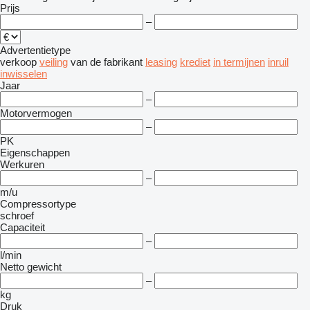
Prijs
–
Advertentietype
verkoop
veiling
van de fabrikant
leasing
krediet
in termijnen
inruil
inwisselen
Jaar
–
Motorvermogen
–
PK
Eigenschappen
Werkuren
–
m/u
Compressortype
schroef
Capaciteit
–
l/min
Netto gewicht
–
kg
Druk