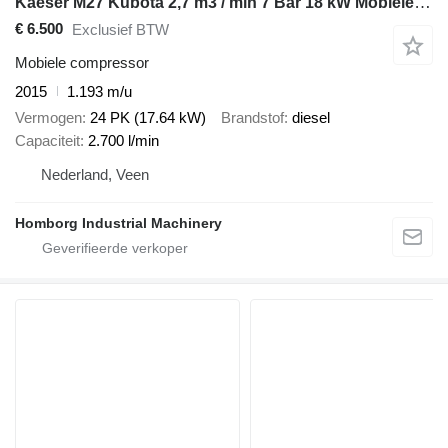
Kaeser M27 Kubota 2,7 m3 / min 7 Bar 18 kW Mobiele Silent Diesel Compre
€ 6.500
Exclusief BTW
Mobiele compressor
2015
1.193 m/u
Vermogen
24 PK (17.64 kW)
Brandstof
diesel
Capaciteit
2.700 l/min
Nederland, Veen
Homborg Industrial Machinery