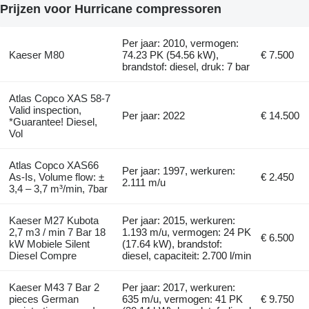
Prijzen voor Hurricane compressoren
Per jaar: 2010, vermogen:
Kaeser M80
74.23 PK (54.56 kW),
€ 7.500
brandstof: diesel, druk: 7 bar
Atlas Copco XAS 58-7
Valid inspection,
Per jaar: 2022
€ 14.500
*Guarantee! Diesel,
Vol
Atlas Copco XAS66
Per jaar: 1997, werkuren:
As-Is, Volume flow: ±
€ 2.450
2.111 m/u
3,4 – 3,7 m³/min, 7bar
Kaeser M27 Kubota
Per jaar: 2015, werkuren:
2,7 m3 / min 7 Bar 18
1.193 m/u, vermogen: 24 PK
€ 6.500
kW Mobiele Silent
(17.64 kW), brandstof:
Diesel Compre
diesel, capaciteit: 2.700 l/min
Kaeser M43 7 Bar 2
Per jaar: 2017, werkuren:
pieces German
635 m/u, vermogen: 41 PK
€ 9.750