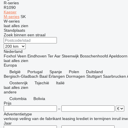
R-series
R1090
Kaeser
M-series
SK
W-series
laat alles zien
Standplaats
Zoek binnen een straal
Nederland
Foxhol
Veen
Eindhoven
Ter Aar
Steenwijk
Bosschenhoofd
Apeldoorn
laat alles zien
Europa
België
Portugal
Spanje
Polen
Duitsland
Bergisch-Gladbach
Baal
Erlangen
Dormagen
Stuttgart
Saarbrucken
Oostenrijk
Tsjechië
Italië
laat alles zien
andere
Colombia
Bolivia
Prijs
–
Advertentietype
verkoop
veiling
van de fabrikant
leasing
krediet
in termijnen
inruil
inw
Jaar