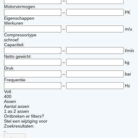
–
Motorvermogen
–
PK
Eigenschappen
Werkuren
–
m/u
Compressortype
schroef
Capaciteit
–
l/min
Netto gewicht
–
kg
Druk
–
bar
Frequentie
–
Hz
Volt
400
Assen
Aantal assen
1 as
2 assen
Ontbreken er filters?
Stel een wijziging voor
Zoekresultaten:
-