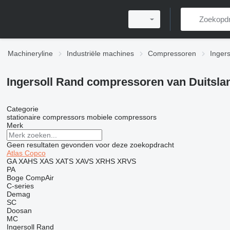
Machineryline
Industriële machines
Compressoren
Inger
Ingersoll Rand compressoren van Duitsla
Categorie
stationaire compressors
mobiele compressors
Merk
Geen resultaten gevonden voor deze zoekopdracht
Atlas Copco
GA
XAHS
XAS
XATS
XAVS
XRHS
XRVS
PA
Boge
CompAir
C-series
Demag
SC
Doosan
MC
Ingersoll Rand