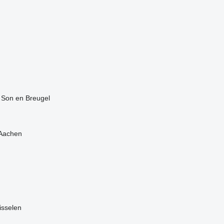
Son en Breugel
Aachen
isselen