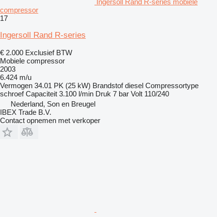
Ingersoll Rand R-series mobiele
compressor
17
Ingersoll Rand R-series
€ 2.000
Exclusief BTW
Mobiele compressor
2003
6.424 m/u
Vermogen
34.01 PK (25 kW)
Brandstof
diesel
Compressortype
schroef
Capaciteit
3.100 l/min
Druk
7 bar
Volt
110/240
Nederland, Son en Breugel
IBEX Trade B.V.
Contact opnemen met verkoper