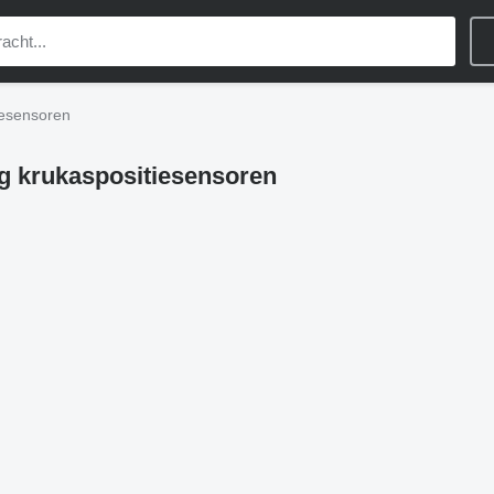
iesensoren
ng krukaspositiesensoren