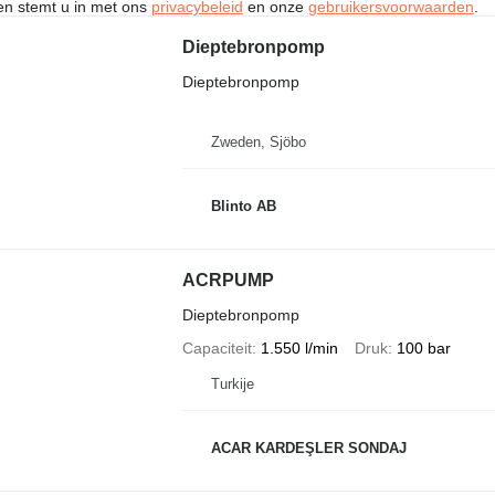
ken stemt u in met ons
privacybeleid
en onze
gebruikersvoorwaarden
.
Dieptebronpomp
Dieptebronpomp
Zweden, Sjöbo
Blinto AB
ACRPUMP
Dieptebronpomp
Capaciteit
1.550 l/min
Druk
100 bar
Turkije
ACAR KARDEŞLER SONDAJ