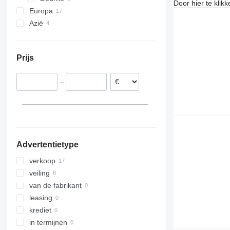
Door hier te klik
Europa
Azië
Duitsland
Zweden
Oezbekistan
Portugal
Turkije
Prijs
Polen
Litouwen
–
Verenigd Koninkrijk
Advertentietype
verkoop
veiling
van de fabrikant
leasing
krediet
in termijnen