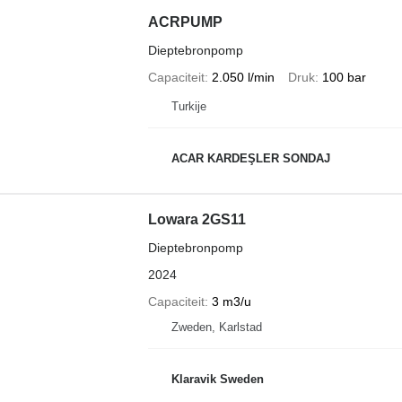
ACRPUMP
Dieptebronpomp
Capaciteit
2.050 l/min
Druk
100 bar
Turkije
ACAR KARDEŞLER SONDAJ
Lowara 2GS11
Dieptebronpomp
2024
Capaciteit
3 m3/u
Zweden, Karlstad
Klaravik Sweden