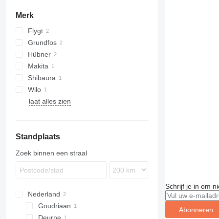
Merk
Flygt
Grundfos
Hübner
Makita
Shibaura
Wilo
laat alles zien
Standplaats
Zoek binnen een straal
Schrijf je in om 
Nederland
Goudriaan
Abonneren
Deurne