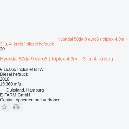
Hyundai 50da-9 euro5 ( triplex 4,9m +
3. u. 4. kreis ) diesel heftruck
20
Hyundai 50da-9 euro5 ( triplex 4,9m + 3. u. 4. kreis )
€ 16.065
Inclusief BTW
Diesel heftruck
2018
19.360 m/u
Duitsland, Hamburg
E-FARM GmbH
Contact opnemen met verkoper