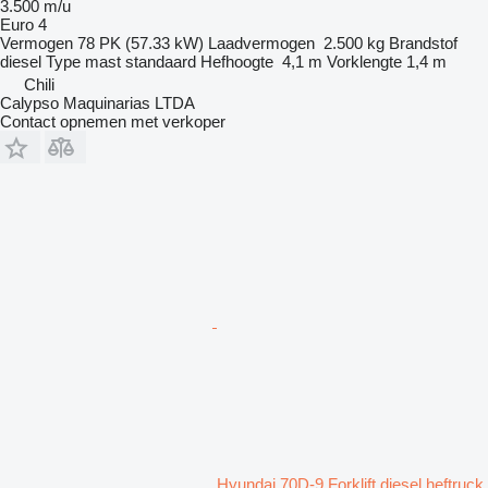
3.500 m/u
Euro 4
Vermogen
78 PK (57.33 kW)
Laadvermogen
2.500 kg
Brandstof
diesel
Type mast
standaard
Hefhoogte
4,1 m
Vorklengte
1,4 m
Chili
Calypso Maquinarias LTDA
Contact opnemen met verkoper
Hyundai 70D-9 Forklift diesel heftruck