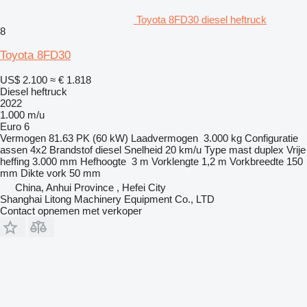
Toyota 8FD30 diesel heftruck
8
Toyota 8FD30
US$ 2.100
≈ € 1.818
Diesel heftruck
2022
1.000 m/u
Euro 6
Vermogen
81.63 PK (60 kW)
Laadvermogen
3.000 kg
Configuratie
assen
4x2
Brandstof
diesel
Snelheid
20 km/u
Type mast
duplex
Vrije
heffing
3.000 mm
Hefhoogte
3 m
Vorklengte
1,2 m
Vorkbreedte
150
mm
Dikte vork
50 mm
China, Anhui Province , Hefei City
Shanghai Litong Machinery Equipment Co., LTD
Contact opnemen met verkoper