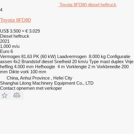
Toyota 8FD80 diesel heftruck
4
Toyota 8FD80
US$ 3.500
≈ € 3.029
Diesel heftruck
2021
1.000 m/u
Euro 6
Vermogen
81.63 PK (60 kW)
Laadvermogen
8.000 kg
Configuratie
assen
4x2
Brandstof
diesel
Snelheid
20 km/u
Type mast
duplex
Vrije
heffing
4.000 mm
Hefhoogte
4 m
Vorklengte
2 m
Vorkbreedte
200
mm
Dikte vork
100 mm
China, Anhui Province , Hefei City
Shanghai Litong Machinery Equipment Co., LTD
Contact opnemen met verkoper