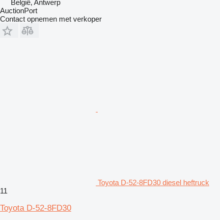
België, Antwerp
AuctionPort
Contact opnemen met verkoper
Toyota D-52-8FD30 diesel heftruck
11
Toyota D-52-8FD30