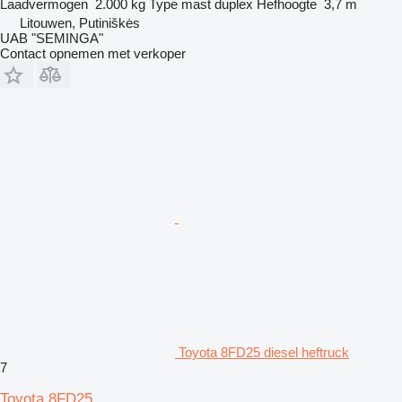
Laadvermogen
2.000 kg
Type mast
duplex
Hefhoogte
3,7 m
Litouwen, Putiniškės
UAB "SEMINGA"
Contact opnemen met verkoper
Toyota 8FD25 diesel heftruck
7
Toyota 8FD25