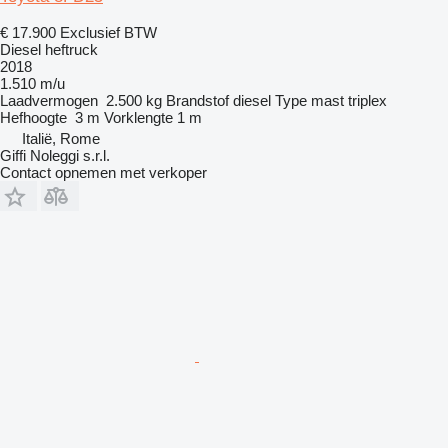
€ 17.900
Exclusief BTW
Diesel heftruck
2018
1.510 m/u
Laadvermogen
2.500 kg
Brandstof
diesel
Type mast
triplex
Hefhoogte
3 m
Vorklengte
1 m
Italië, Rome
Giffi Noleggi s.r.l.
Contact opnemen met verkoper