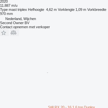
2020
11.887 m/u
Type mast
triplex
Hefhoogte
4,62 m
Vorklengte
1,09 m
Vorkbreedte
970 mm
Nederland, Wijchen
Second Owner BV
Contact opnemen met verkoper
Still RX 20 - 16 1.6 ton Duplex