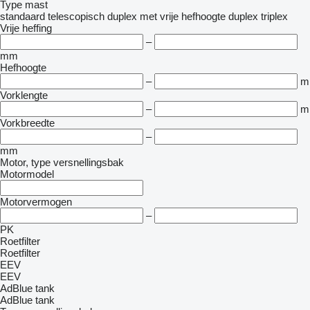
Type mast
standaard
telescopisch
duplex met vrije hefhoogte
duplex
triplex
Vrije heffing
–
mm
Hefhoogte
–
m
Vorklengte
–
m
Vorkbreedte
–
mm
Motor, type versnellingsbak
Motormodel
Motorvermogen
–
PK
Roetfilter
Roetfilter
EEV
EEV
AdBlue tank
AdBlue tank