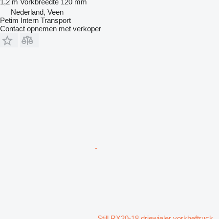
1,2 m
Vorkbreedte
120 mm
Nederland, Veen
Petim Intern Transport
Contact opnemen met verkoper
Still RX20-18 driewieler vorkheftruck