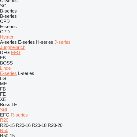
C-Series
SC
B-series
B-series
CPD
E-series
CPD
Hyster
A-series
E-series
H-series
J-series
Jungheinrich
DFG
EFG
FB
BOSS
Linde
E-series
L-series
LG
ME
FB
FE
XE
Boss
LE
Still
EFG
R-series
R20
R20-15
R20-16
R20-18
R20-20
R50
R50-15