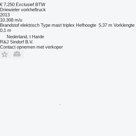
€ 7.250
Exclusief BTW
Driewieler vorkheftruck
2013
10.308 m/u
Brandstof
elektrisch
Type mast
triplex
Hefhoogte
5,37 m
Vorklengte
0,1 m
Nederland, t Harde
R&J Sindorf B.V.
Contact opnemen met verkoper