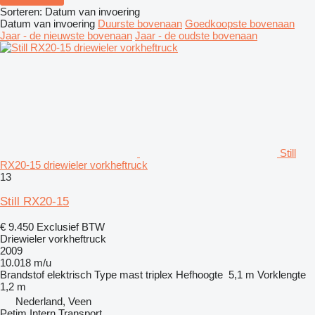
Sorteren
:
Datum van invoering
Datum van invoering
Duurste bovenaan
Goedkoopste bovenaan
Jaar - de nieuwste bovenaan
Jaar - de oudste bovenaan
Still
RX20-15 driewieler vorkheftruck
13
Still RX20-15
€ 9.450
Exclusief BTW
Driewieler vorkheftruck
2009
10.018 m/u
Brandstof
elektrisch
Type mast
triplex
Hefhoogte
5,1 m
Vorklengte
1,2 m
Nederland, Veen
Petim Intern Transport