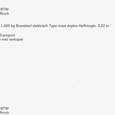
f BTW
ftruck
1.600 kg
Brandstof
elektrisch
Type mast
duplex
Hefhoogte
3,22 m
Transport
 met verkoper
f BTW
ftruck