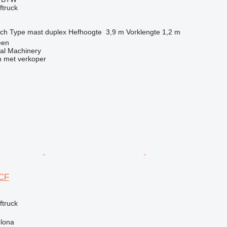
ftruck
sch
Type mast
duplex
Hefhoogte
3,9 m
Vorklengte
1,2 m
een
al Machinery
 met verkoper
CF
ftruck
elona