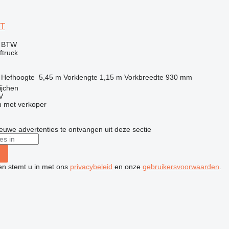
FT
f BTW
ftruck
Hefhoogte
5,45 m
Vorklengte
1,15 m
Vorkbreedte
930 mm
ijchen
V
 met verkoper
nieuwe advertenties te ontvangen uit deze sectie
ken stemt u in met ons
privacybeleid
en onze
gebruikersvoorwaarden
.