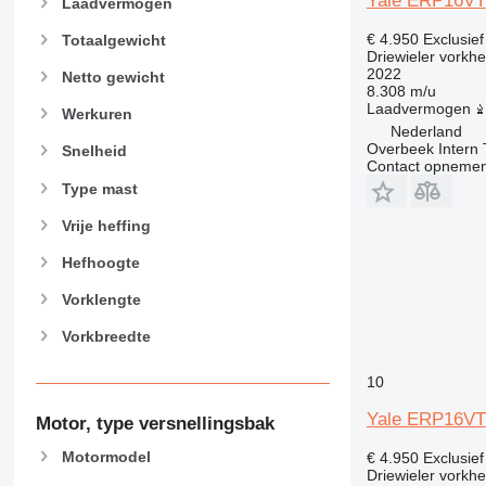
Yale ERP16VT
Laadvermogen
€ 4.950
Exclusie
Totaalgewicht
Driewieler vorkhe
2022
Netto gewicht
8.308 m/u
Laadvermogen
Werkuren
Nederland
Overbeek Intern 
Snelheid
Contact opnemen
Type mast
Vrije heffing
Hefhoogte
Vorklengte
Vorkbreedte
10
Yale ERP16VT
Motor, type versnellingsbak
Motormodel
€ 4.950
Exclusie
Driewieler vorkhe