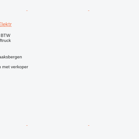
lektr
f BTW
ftruck
aaksbergen
 met verkoper