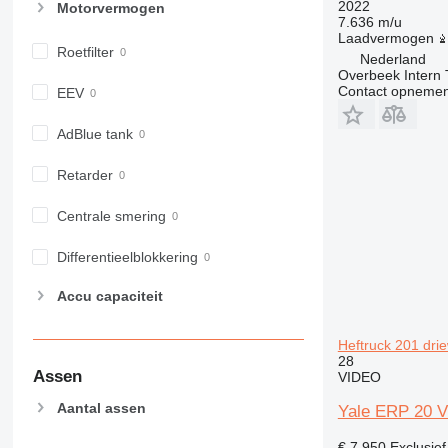
2022
Motorvermogen
7.636 m/u
Laadvermogen
Roetfilter
Nederland
Overbeek Intern 
Contact opnemen
EEV
AdBlue tank
Retarder
Centrale smering
Differentieelblokkering
Accu capaciteit
Heftruck 201 drie
28
Assen
VIDEO
Aantal assen
Yale ERP 20 VT
€ 7.950
Exclusie