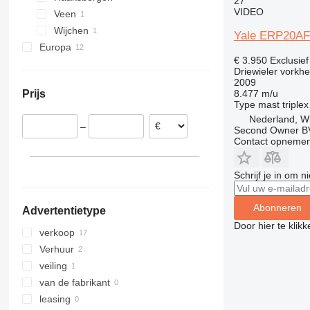
27
VIDEO
Veen
Wijchen
Yale ERP20A
Europa
€ 3.950
Exclusie
Duitsland
Driewieler vorkhe
Slowakije
2009
8.477 m/u
Prijs
België
Type mast
triplex
Polen
Nederland, W
–
Second Owner B
Italië
Contact opnemen
Spanje
Verenigd Koninkrijk
Schrijf je in om 
Abonneren
Advertentietype
Door hier te klik
verkoop
Verhuur
veiling
van de fabrikant
leasing