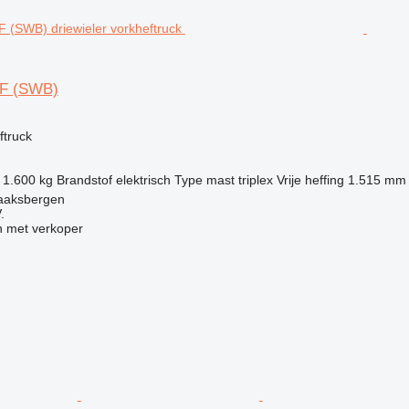
F (SWB)
g
ftruck
1.600 kg
Brandstof
elektrisch
Type mast
triplex
Vrije heffing
1.515 mm
aaksbergen
.
 met verkoper