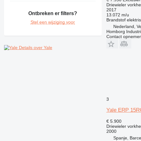
Driewieler vorkhe
2017
Ontbreken er filters?
13.072 m/u
Brandstof
elektri
Stel een wijziging voor
Nederland, V
Homborg Industri
Contact opnemen
Details over Yale
3
Yale ERP 15R
€ 5.900
Driewieler vorkhe
2000
Spanje, Barc