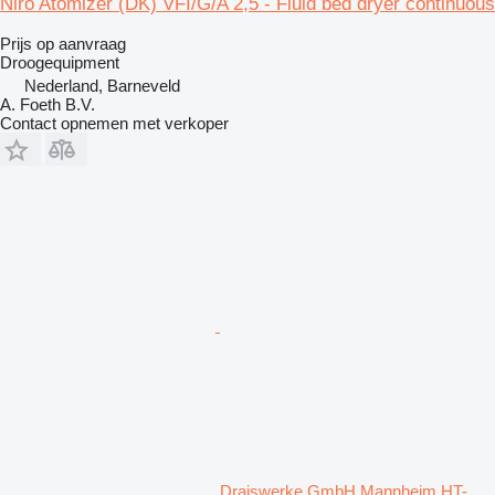
Niro Atomizer (DK) VFI/G/A 2,5 - Fluid bed dryer continuous
Prijs op aanvraag
Droogequipment
Nederland, Barneveld
A. Foeth B.V.
Contact opnemen met verkoper
Draiswerke GmbH Mannheim HT-