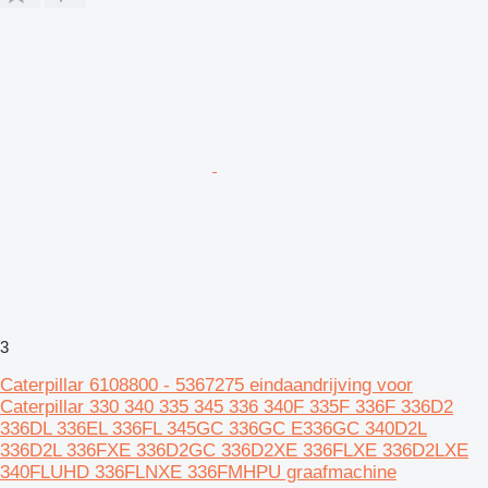
3
Caterpillar 6108800 - 5367275 eindaandrijving voor
Caterpillar 330 340 335 345 336 340F 335F 336F 336D2
336DL 336EL 336FL 345GC 336GC E336GC 340D2L
336D2L 336FXE 336D2GC 336D2XE 336FLXE 336D2LXE
340FLUHD 336FLNXE 336FMHPU graafmachine