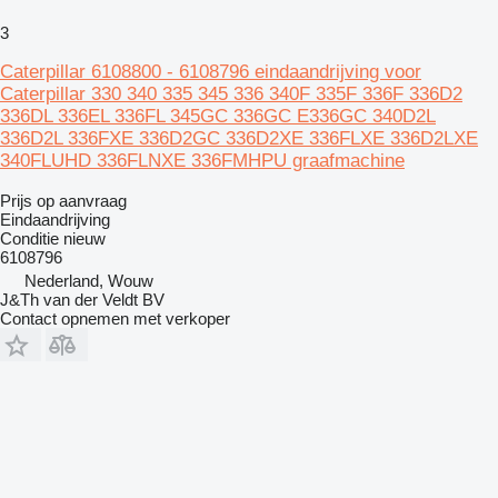
3
Caterpillar 6108800 - 6108796 eindaandrijving voor
Caterpillar 330 340 335 345 336 340F 335F 336F 336D2
336DL 336EL 336FL 345GC 336GC E336GC 340D2L
336D2L 336FXE 336D2GC 336D2XE 336FLXE 336D2LXE
340FLUHD 336FLNXE 336FMHPU graafmachine
Prijs op aanvraag
Eindaandrijving
Conditie
nieuw
6108796
Nederland, Wouw
J&Th van der Veldt BV
Contact opnemen met verkoper