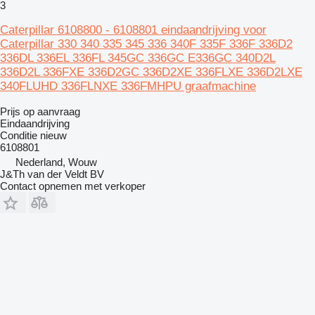
3
Caterpillar 6108800 - 6108801 eindaandrijving voor
Caterpillar 330 340 335 345 336 340F 335F 336F 336D2
336DL 336EL 336FL 345GC 336GC E336GC 340D2L
336D2L 336FXE 336D2GC 336D2XE 336FLXE 336D2LXE
340FLUHD 336FLNXE 336FMHPU graafmachine
Prijs op aanvraag
Eindaandrijving
Conditie
nieuw
6108801
Nederland, Wouw
J&Th van der Veldt BV
Contact opnemen met verkoper