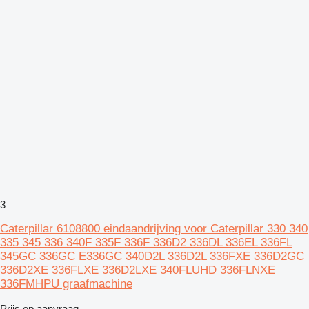
3
Caterpillar 6108800 eindaandrijving voor Caterpillar 330 340
335 345 336 340F 335F 336F 336D2 336DL 336EL 336FL
345GC 336GC E336GC 340D2L 336D2L 336FXE 336D2GC
336D2XE 336FLXE 336D2LXE 340FLUHD 336FLNXE
336FMHPU graafmachine
Prijs op aanvraag