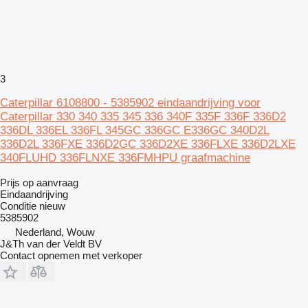
3
Caterpillar 6108800 - 5385902 eindaandrijving voor
Caterpillar 330 340 335 345 336 340F 335F 336F 336D2
336DL 336EL 336FL 345GC 336GC E336GC 340D2L
336D2L 336FXE 336D2GC 336D2XE 336FLXE 336D2LXE
340FLUHD 336FLNXE 336FMHPU graafmachine
Prijs op aanvraag
Eindaandrijving
Conditie
nieuw
5385902
Nederland, Wouw
J&Th van der Veldt BV
Contact opnemen met verkoper