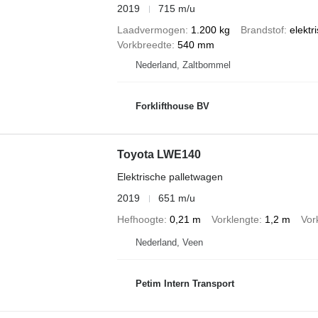
2019
715 m/u
Laadvermogen
1.200 kg
Brandstof
elektr
Vorkbreedte
540 mm
Nederland, Zaltbommel
Forklifthouse BV
Toyota LWE140
Elektrische palletwagen
2019
651 m/u
Hefhoogte
0,21 m
Vorklengte
1,2 m
Vor
Nederland, Veen
Petim Intern Transport