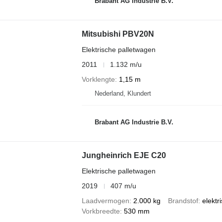
Brabant AG Industrie B.V.
Mitsubishi PBV20N
Elektrische palletwagen
2011
1.132 m/u
Vorklengte
1,15 m
Nederland, Klundert
Brabant AG Industrie B.V.
Jungheinrich EJE C20
Elektrische palletwagen
2019
407 m/u
Laadvermogen
2.000 kg
Brandstof
elektr
Vorkbreedte
530 mm