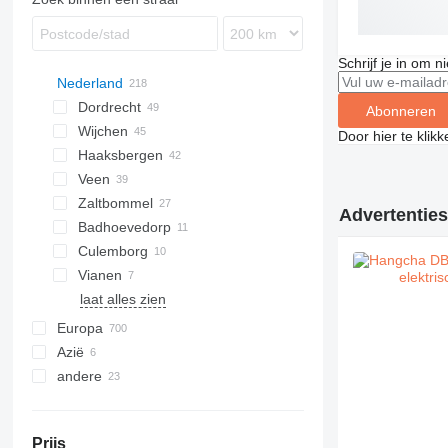
Schrijf je in om 
Nederland
Dordrecht
Abonneren
Wijchen
Door hier te klik
Haaksbergen
Veen
Zaltbommel
Advertenties
Badhoevedorp
Culemborg
Vianen
laat alles zien
Europa
Azië
Duitsland
andere
Spanje
Azerbeidzjan
Polen
Turkije
Chili
Verenigd Koninkrijk
Oezbekistan
Oekraïne
Prijs