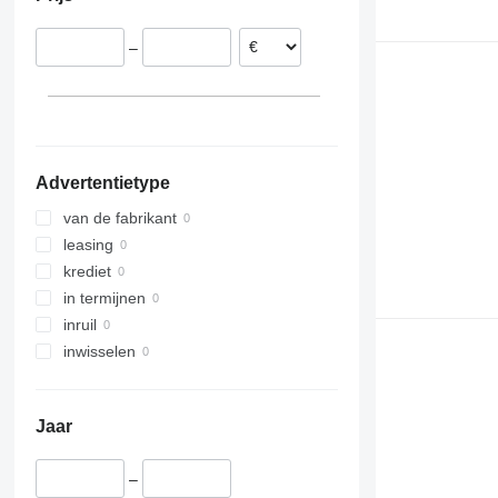
Roemenië
Peru
Denemarken
–
België
Slowakije
laat alles zien
Advertentietype
van de fabrikant
leasing
krediet
in termijnen
inruil
inwisselen
Jaar
–