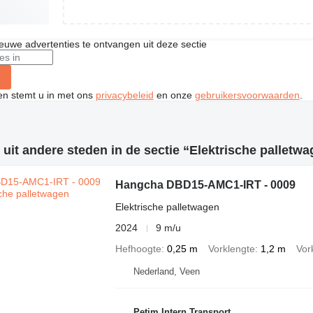
nieuwe advertenties te ontvangen uit deze sectie
ken stemt u in met ons
privacybeleid
en onze
gebruikersvoorwaarden
.
 uit andere steden in de sectie “Elektrische palletw
Hangcha DBD15-AMC1-IRT - 0009
Elektrische palletwagen
2024
9 m/u
Hefhoogte
0,25 m
Vorklengte
1,2 m
Vor
Nederland, Veen
Petim Intern Transport