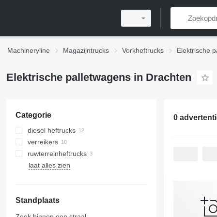
Machineryline
Magazijntrucks
Vorkheftrucks
Elektrische 
Elektrische palletwagens in Drachten
Categorie
0 advertent
diesel heftrucks
verreikers
ruwterreinheftrucks
laat alles zien
Standplaats
Zoek binnen een straal