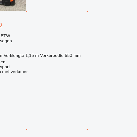
0
f BTW
twagen
 m
Vorklengte
1,15 m
Vorkbreedte
550 mm
een
sport
 met verkoper