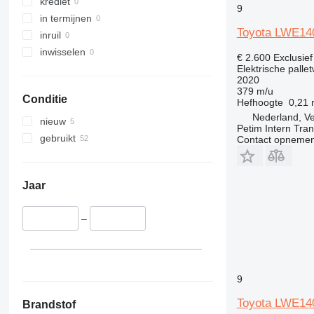
krediet
9
in termijnen
Toyota LWE14
inruil
inwisselen
€ 2.600
Exclusie
Elektrische palle
2020
379 m/u
Conditie
Hefhoogte
0,21
Nederland, V
nieuw
Petim Intern Tran
gebruikt
Contact opnemen
Jaar
–
9
Toyota LWE14
Brandstof