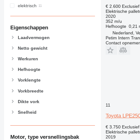
elektrisch
€ 2.600
Exclusie
Elektrische palle
2020
352 m/u
Hefhoogte
0,21
Eigenschappen
Nederland, V
Laadvermogen
Petim Intern Tran
Contact opnemen
Netto gewicht
Werkuren
Hefhoogte
Vorklengte
Vorkbreedte
Dikte vork
11
Snelheid
Toyota LPE25
€ 3.750
Exclusie
Elektrische palle
Motor, type versnellingsbak
2019