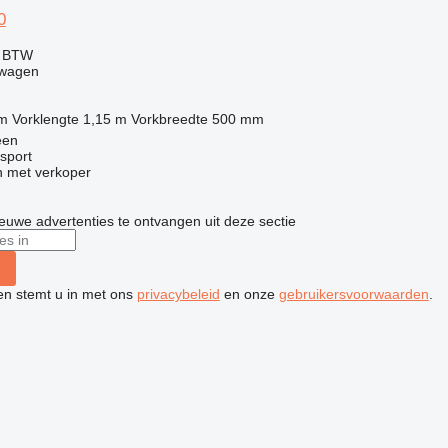
0
f BTW
twagen
 m
Vorklengte
1,15 m
Vorkbreedte
500 mm
een
sport
 met verkoper
nieuwe advertenties te ontvangen uit deze sectie
ken stemt u in met ons
privacybeleid
en onze
gebruikersvoorwaarden
.