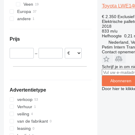
Veen
Toyota LWE14
Europa
€ 2.350
Exclusie
andere
Duitsland
Elektrische palle
België
Chili
2018
833 m/u
Spanje
Hefhoogte
0,21
Prijs
Polen
Nederland, V
Petim Intern Tran
Servië
Contact opnemen
–
Noorwegen
Italië
Schrijf je in om 
Verenigd Koninkrijk
Abonneren
Door hier te klik
Advertentietype
verkoop
Verhuur
veiling
van de fabrikant
leasing