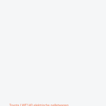
Toyota LWE140 elektrische palletwagen