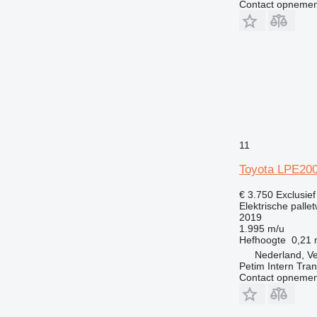
Contact opnemen
11
Toyota LPE20
€ 3.750
Exclusie
Elektrische palle
2019
1.995 m/u
Hefhoogte
0,21
Nederland, V
Petim Intern Tran
Contact opnemen