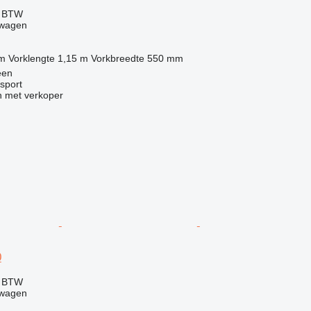
f BTW
twagen
 m
Vorklengte
1,15 m
Vorkbreedte
550 mm
een
sport
 met verkoper
0
f BTW
twagen