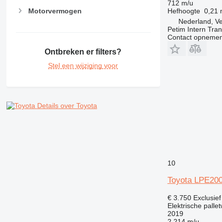
712 m/u
Hefhoogte
0,21
Motorvermogen
Nederland, V
Petim Intern Tran
Contact opnemen
Ontbreken er filters?
Stel een wijziging voor
Details over Toyota
10
Toyota LPE20
€ 3.750
Exclusie
Elektrische palle
2019
2.214 m/u