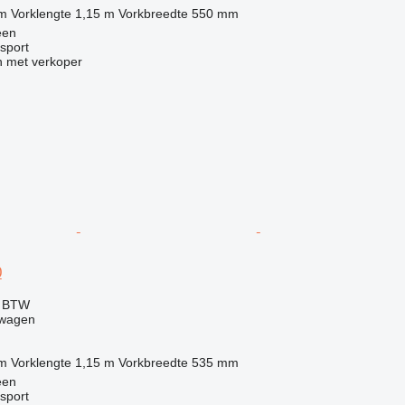
 m
Vorklengte
1,15 m
Vorkbreedte
550 mm
een
sport
 met verkoper
0
f BTW
twagen
 m
Vorklengte
1,15 m
Vorkbreedte
535 mm
een
sport