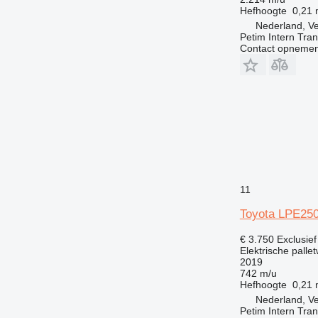
Hefhoogte
0,21
Nederland, V
Petim Intern Tran
Contact opnemen
11
Toyota LPE25
€ 3.750
Exclusie
Elektrische palle
2019
742 m/u
Hefhoogte
0,21
Nederland, V
Petim Intern Tran