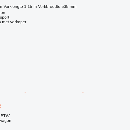
 m
Vorklengte
1,15 m
Vorkbreedte
535 mm
een
sport
 met verkoper
0
f BTW
twagen