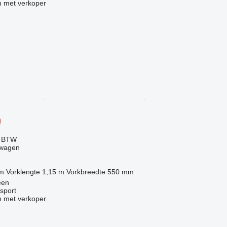
 met verkoper
0
f BTW
twagen
 m
Vorklengte
1,15 m
Vorkbreedte
550 mm
een
sport
 met verkoper