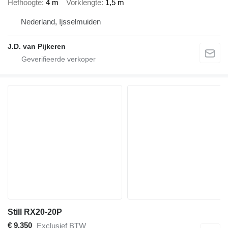
Hefhoogte
4 m
Vorklengte
1,5 m
Nederland, Ijsselmuiden
J.D. van Pijkeren
Still RX20-20P
€ 9.350
Exclusief BTW