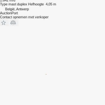
1.642 m/u
Type mast
duplex
Hefhoogte
4,05 m
België, Antwerp
AuctionPort
Contact opnemen met verkoper