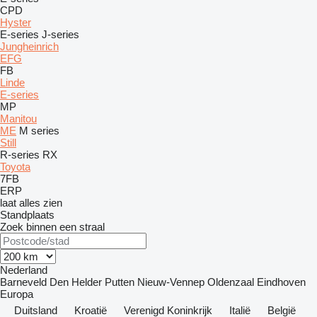
CPD
Hyster
E-series
J-series
Jungheinrich
EFG
FB
Linde
E-series
MP
Manitou
ME
M series
Still
R-series
RX
Toyota
7FB
ERP
laat alles zien
Standplaats
Zoek binnen een straal
Nederland
Barneveld
Den Helder
Putten
Nieuw-Vennep
Oldenzaal
Eindhoven
Europa
Duitsland
Kroatië
Verenigd Koninkrijk
Italië
België