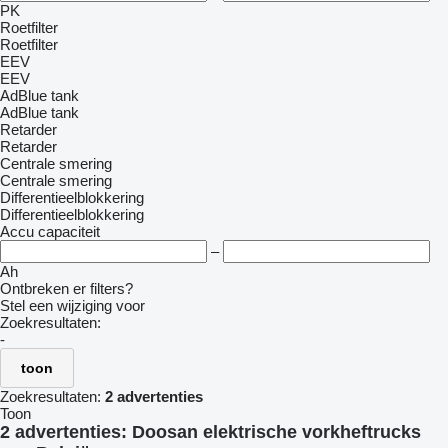
PK
Roetfilter
Roetfilter
EEV
EEV
AdBlue tank
AdBlue tank
Retarder
Retarder
Centrale smering
Centrale smering
Differentieelblokkering
Differentieelblokkering
Accu capaciteit
–
Ah
Ontbreken er filters?
Stel een wijziging voor
Zoekresultaten:
-
toon
Zoekresultaten:
2 advertenties
Toon
2 advertenties:
Doosan elektrische vorkheftrucks