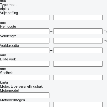
m/u
Type mast
triplex
Vrije heffing
–
mm
Hefhoogte
–
m
Vorklengte
–
m
Vorkbreedte
–
mm
Dikte vork
–
mm
Snelheid
–
km/u
Motor, type versnellingsbak
Motormodel
Motorvermogen
–