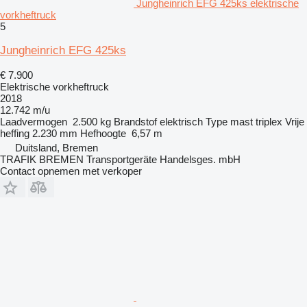
Jungheinrich EFG 425ks elektrische
vorkheftruck
5
Jungheinrich EFG 425ks
€ 7.900
Elektrische vorkheftruck
2018
12.742 m/u
Laadvermogen
2.500 kg
Brandstof
elektrisch
Type mast
triplex
Vrije
heffing
2.230 mm
Hefhoogte
6,57 m
Duitsland, Bremen
TRAFIK BREMEN Transportgeräte Handelsges. mbH
Contact opnemen met verkoper