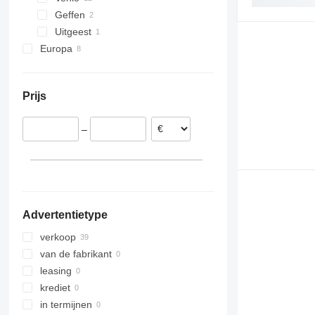
Geffen
326
Uitgeest
329
Europa
330
Duitsland
336
Polen
340
Prijs
Spanje
345
349
–
350
365
374
390
395
Advertentietype
416
420
verkoop
428
van de fabrikant
432
leasing
438
krediet
444
in termijnen