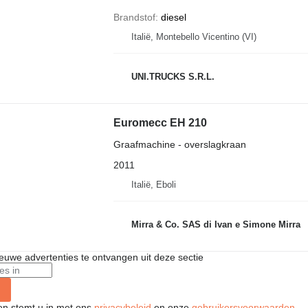
Brandstof
diesel
Italië, Montebello Vicentino (VI)
UNI.TRUCKS S.R.L.
Euromecc EH 210
Graafmachine - overslagkraan
2011
Italië, Eboli
Mirra & Co. SAS di Ivan e Simone Mirra
nieuwe advertenties te ontvangen uit deze sectie
ken stemt u in met ons
privacybeleid
en onze
gebruikersvoorwaarden
.