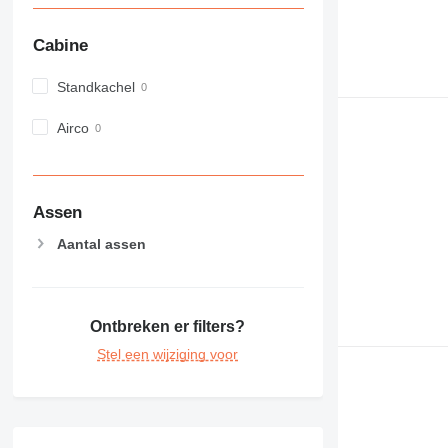
GC
M-series
Cabine
MH
NR
Standkachel
PC
Airco
Assen
Aantal assen
Ontbreken er filters?
Stel een wijziging voor