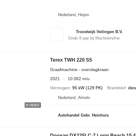
Nederland, Heijen
Troostwijk Veilingen B.V.
Sinds
8
jaar bij Machineryline
Terex TWH 220 S5
Graafmachine - overslagkraan
2021
10.082 m/u
Vermogen
95 kW (129 PK)
Brandstof
dies
Nederland, Almelo
VIDEO
Autohandel Gebr. Heinhuis
Doosan DX225LC-7 Long Reach 15.4