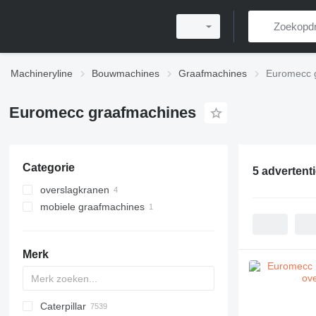
Machineryline
Bouwmachines
Graafmachines
Euromecc 
Euromecc graafmachines
Categorie
5 advertent
overslagkranen
mobiele graafmachines
Merk
Caterpillar
AX
140W
BC
323
90
CK
440