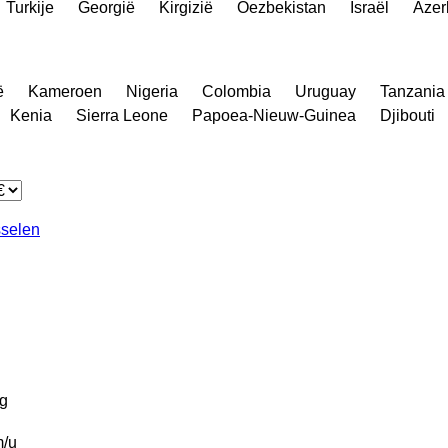
Turkije
Georgië
Kirgizië
Oezbekistan
Israël
Azer
ë
Kameroen
Nigeria
Colombia
Uruguay
Tanzania
Kenia
Sierra Leone
Papoea-Nieuw-Guinea
Djibouti
sselen
g
/u