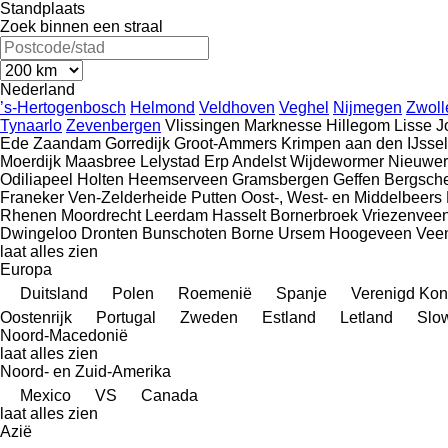
Standplaats
Zoek binnen een straal
Nederland
’s-Hertogenbosch
Helmond
Veldhoven
Veghel
Nijmegen
Zwoll
Tynaarlo
Zevenbergen
Vlissingen
Marknesse
Hillegom
Lisse
J
Ede
Zaandam
Gorredijk
Groot-Ammers
Krimpen aan den IJssel
Moerdijk
Maasbree
Lelystad
Erp
Andelst
Wijdewormer
Nieuwer
Odiliapeel
Holten
Heemserveen
Gramsbergen
Geffen
Bergsch
Franeker
Ven-Zelderheide
Putten
Oost-, West- en Middelbeers
Rhenen
Moordrecht
Leerdam
Hasselt
Bornerbroek
Vriezenvee
Dwingeloo
Dronten
Bunschoten
Borne
Ursem
Hoogeveen
Vee
laat alles zien
Europa
Duitsland
Polen
Roemenië
Spanje
Verenigd Koni
Oostenrijk
Portugal
Zweden
Estland
Letland
Slo
Noord-Macedonië
laat alles zien
Noord- en Zuid-Amerika
Mexico
VS
Canada
laat alles zien
Azië