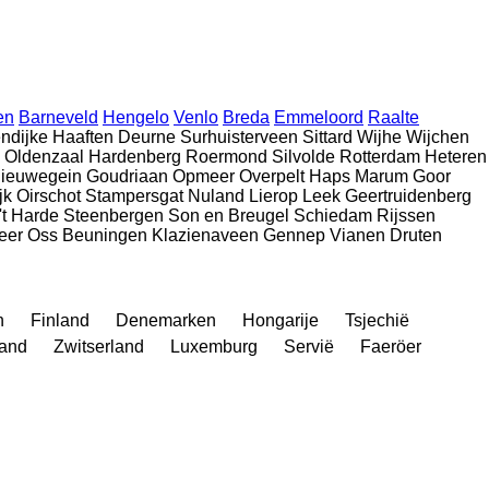
en
Barneveld
Hengelo
Venlo
Breda
Emmeloord
Raalte
ndijke
Haaften
Deurne
Surhuisterveen
Sittard
Wijhe
Wijchen
Oldenzaal
Hardenberg
Roermond
Silvolde
Rotterdam
Heteren
ieuwegein
Goudriaan
Opmeer
Overpelt
Haps
Marum
Goor
jk
Oirschot
Stampersgat
Nuland
Lierop
Leek
Geertruidenberg
't Harde
Steenbergen
Son en Breugel
Schiedam
Rijssen
eer
Oss
Beuningen
Klazienaveen
Gennep
Vianen
Druten
n
Finland
Denemarken
Hongarije
Tsjechië
land
Zwitserland
Luxemburg
Servië
Faeröer