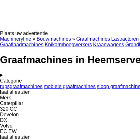
Plaats uw advertentie
Machineryline
»
Bouwmachines
»
Graafmachines
Lastractoren
Graaflaadmachines
Knikarmhoogwerkers
Kraanwagens
Grond
Graafmachines in Heemserv
Categorie
rupsgraafmachines
mobiele graafmachines
sloop graafmachin
laat alles zien
Merk
Caterpillar
320
GC
Develon
DX
Volvo
EC
EW
laat alles zien