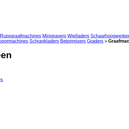
Rupsgraafmachines
Minigravers
Wielladers
Schaarhoogwerke
boormachines
Schrankladers
Betonmixers
Graders
»
Graafmac
een
es