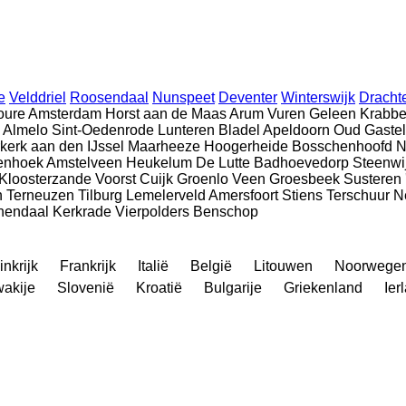
e
Velddriel
Roosendaal
Nunspeet
Deventer
Winterswijk
Dracht
oure
Amsterdam
Horst aan de Maas
Arum
Vuren
Geleen
Krabbe
Almelo
Sint-Oedenrode
Lunteren
Bladel
Apeldoorn
Oud Gastel
kerk aan den IJssel
Maarheeze
Hoogerheide
Bosschenhoofd
N
enhoek
Amstelveen
Heukelum
De Lutte
Badhoevedorp
Steenwi
Kloosterzande
Voorst
Cuijk
Groenlo
Veen
Groesbeek
Susteren
n
Terneuzen
Tilburg
Lemelerveld
Amersfoort
Stiens
Terschuur
N
nendaal
Kerkrade
Vierpolders
Benschop
nkrijk
Frankrijk
Italië
België
Litouwen
Noorwege
wakije
Slovenië
Kroatië
Bulgarije
Griekenland
Ier