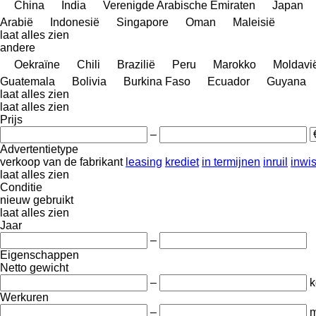
China
India
Verenigde Arabische Emiraten
Japan
Arabië
Indonesië
Singapore
Oman
Maleisië
laat alles zien
andere
Oekraïne
Chili
Brazilië
Peru
Marokko
Moldavi
Guatemala
Bolivia
Burkina Faso
Ecuador
Guyana
laat alles zien
laat alles zien
Prijs
–
Advertentietype
verkoop
van de fabrikant
leasing
krediet
in termijnen
inruil
inwi
laat alles zien
Conditie
nieuw
gebruikt
laat alles zien
Jaar
–
Eigenschappen
Netto gewicht
–
k
Werkuren
–
m