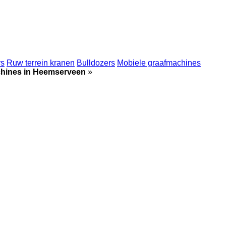
rs
Ruw terrein kranen
Bulldozers
Mobiele graafmachines
hines in Heemserveen
»