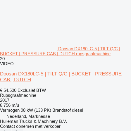
Doosan DX180LC-5 | TILT Q/C |
BUCKET | PRESSURE CAB | DUTCH rupsgraafmachine
20
VIDEO
Doosan DX180LC-5 | TILT Q/C | BUCKET | PRESSURE
CAB | DUTCH
€ 54.500
Exclusief BTW
Rupsgraafmachine
2017
8.756 m/u
Vermogen
98 kW (133 PK)
Brandstof
diesel
Nederland, Marknesse
Hulleman Trucks & Machinery B.V.
Contact opnemen met verkoper