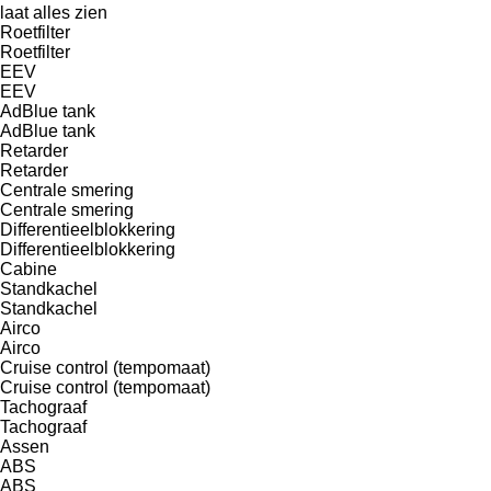
laat alles zien
Roetfilter
Roetfilter
EEV
EEV
AdBlue tank
AdBlue tank
Retarder
Retarder
Centrale smering
Centrale smering
Differentieelblokkering
Differentieelblokkering
Cabine
Standkachel
Standkachel
Airco
Airco
Cruise control (tempomaat)
Cruise control (tempomaat)
Tachograaf
Tachograaf
Assen
ABS
ABS