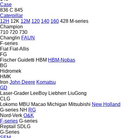
Case
836 C
845
Caterpillar
12H
12K
12M
120
140
160
428
M-series
Champion
710
720
730
Changlin
FAUN
F-series
Fiat
Fiat-Allis
FG
Fischer
Guidetti
HBM
HBM-Nobas
BG
Hidromek
HMK
Iron
John Deere
Komatsu
GD
Laser-Grader
LeeBoy
Liebherr
LiuGong
CLG
Lokomo
MBU
Macao
Michigan
Mitsubishi
New Holland
G-series
NH
RG
Nord-Verk
O&K
F-series
G-series
Reptail
SDLG
G-Series
SEM