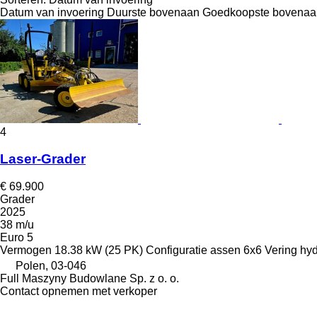
Datum van invoering
Duurste bovenaan
Goedkoopste bovenaa
4
Laser-Grader
€ 69.900
Grader
2025
38 m/u
Euro 5
Vermogen
18.38 kW (25 PK)
Configuratie assen
6x6
Vering
hyd
Polen, 03-046
Full Maszyny Budowlane Sp. z o. o.
Contact opnemen met verkoper