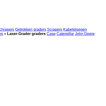
chrapers
Getrokken graders
Scrapers
Kabelploegen
es
»
Laser-Grader graders
Case
Caterpillar
John Deere