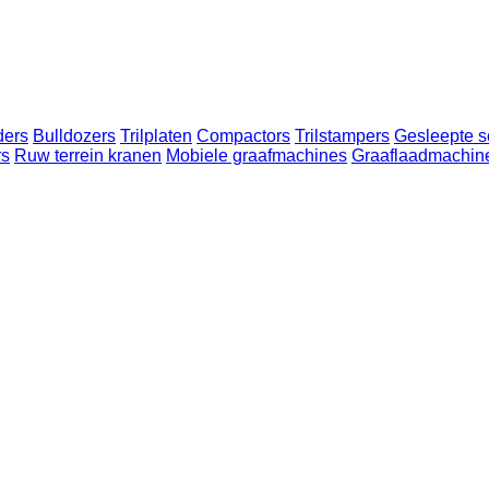
ders
Bulldozers
Trilplaten
Compactors
Trilstampers
Gesleepte s
rs
Ruw terrein kranen
Mobiele graafmachines
Graaflaadmachin