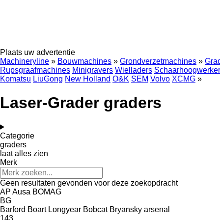
Plaats uw advertentie
Machineryline
»
Bouwmachines
»
Grondverzetmachines
»
Gra
Rupsgraafmachines
Minigravers
Wielladers
Schaarhoogwerke
Komatsu
LiuGong
New Holland
O&K
SEM
Volvo
XCMG
»
Laser-Grader graders
Categorie
graders
laat alles zien
Merk
Geen resultaten gevonden voor deze zoekopdracht
AP
Ausa
BOMAG
BG
Barford
Boart Longyear
Bobcat
Bryansky arsenal
143