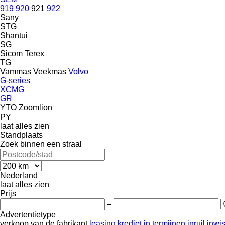
919
920
921
922
Sany
STG
Shantui
SG
Sicom
Terex
TG
Vammas
Veekmas
Volvo
G-series
XCMG
GR
YTO
Zoomlion
PY
laat alles zien
Standplaats
Zoek binnen een straal
Nederland
laat alles zien
Prijs
–
Advertentietype
verkoop
van de fabrikant
leasing
krediet
in termijnen
inruil
inwi