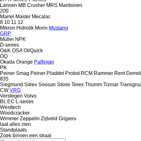
Lännen
MB Crusher
MRS
Mantsinen
200
Marrel
Master
Mecalac
8
10
11
12
Mikron Hidrolik
Morin
Mustang
GRP
Müller
NPK
D-series
O&K
OSA
OilQuick
OQ
Okada
Orange
Palfinger
PK
Peiner Smag
Peiner
Pladdet
Probst
RCM
Rammer
Rent Demoli
835
Siegmund
Sitrex
Soosan
Stone
Terex
Thumm
Tizmar
Transgru
CW
VRG
Verstegen
Volvo
BL
EC
L-series
Westtech
Woodcracker
Wimmer
Zeppelin
Zijtveld Grijpers
laat alles zien
Standplaats
Zoek binnen een straal