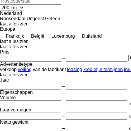
Nederland
Roosendaal
Uitgeest
Geleen
laat alles zien
Europa
Frankrijk
België
Luxemburg
Duitsland
laat alles zien
laat alles zien
Prijs
–
Advertentietype
verkoop
veiling
van de fabrikant
leasing
krediet
in termijnen
inru
laat alles zien
Jaar
–
Eigenschappen
Volume
–
m
Laadvermogen
–
k
Netto gewicht
–
k