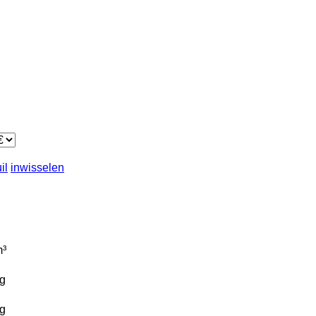
il
inwisselen
³
g
g