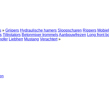
s
»
Grijpers
Hydraulische hamers
Sloopscharen
Rippers
Mobiel
s
Tiltrotators
Betonmixer trommels
Aanbouwfrezen
Long front 
hofer
Liebherr
Mustang
Verachtert
»
en