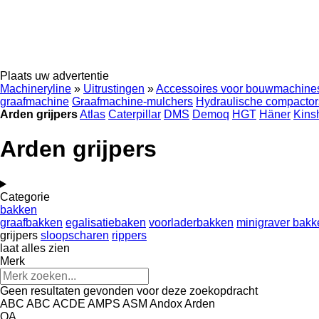
Plaats uw advertentie
Machineryline
»
Uitrustingen
»
Accessoires voor bouwmachine
graafmachine
Graafmachine-mulchers
Hydraulische compactor
Arden grijpers
Atlas
Caterpillar
DMS
Demoq
HGT
Häner
Kins
Arden grijpers
Categorie
bakken
graafbakken
egalisatiebaken
voorladerbakken
minigraver bakk
grijpers
sloopscharen
rippers
laat alles zien
Merk
Geen resultaten gevonden voor deze zoekopdracht
ABC
ABC
ACDE
AMPS
ASM
Andox
Arden
QA