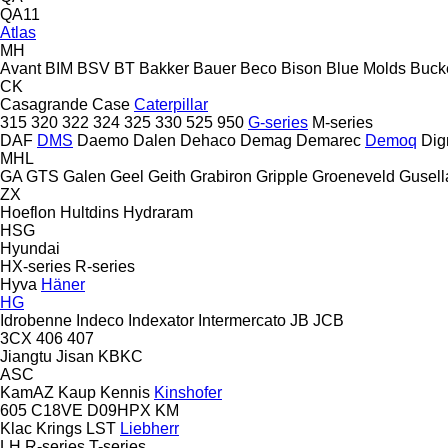
QA11
Atlas
MH
Avant
BIM
BSV
BT
Bakker
Bauer
Beco
Bison
Blue Molds
Buck
CK
Casagrande
Case
Caterpillar
315
320
322
324
325
330
525
950
G-series
M-series
DAF
DMS
Daemo
Dalen
Dehaco
Demag
Demarec
Demoq
Di
MHL
GA
GTS
Galen
Geel
Geith
Grabiron
Gripple
Groeneveld
Gusell
ZX
Hoeflon
Hultdins
Hydraram
HSG
Hyundai
HX-series
R-series
Hyva
Häner
HG
Idrobenne
Indeco
Indexator
Intermercato
JB
JCB
3CX
406
407
Jiangtu
Jisan
KBKC
ASC
KamAZ
Kaup
Kennis
Kinshofer
605
C18VE
D09HPX
KM
Klac
Krings
LST
Liebherr
LH
R-series
T-series