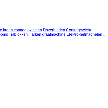
e kraan contragewichten
Dozerbladen
Contragewicht
booms
Trilblokken
Harken graafmachine
Elektro-hefmagneten
»