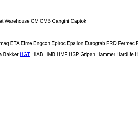
et Warehouse
CM
CMB
Cangini
Captok
gmaq
ETA
Elme
Engcon
Epiroc
Epsilon
Eurograb
FRD
Fermec
F
a Bakker
HGT
HIAB
HMB
HMF
HSP Gripen
Hammer
Hardlife
H