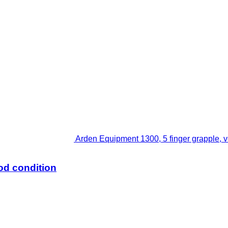
Arden Equipment 1300, 5 finger grapple, v
od condition