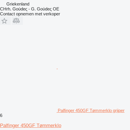
Griekenland
CHrh. Goύdeς - G. Goύdeς OE
Contact opnemen met verkoper
Palfinger 450GF Tømmerklo grijper
6
Palfinger 450GF Tømmerklo