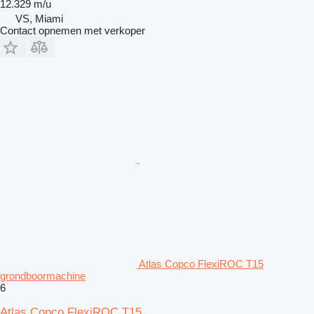
12.329 m/u
VS, Miami
Contact opnemen met verkoper
Atlas Copco FlexiROC T15
grondboormachine
6
Atlas Copco FlexiROC T15