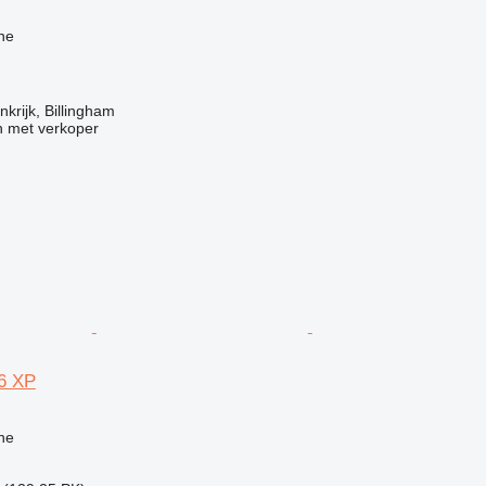
ne
krijk, Billingham
 met verkoper
6 XP
g
ne