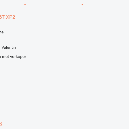
6T XP2
g
ne
. Valentin
 met verkoper
8