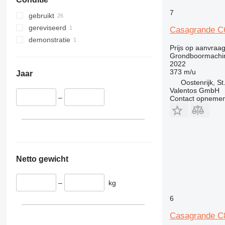
7
gebruikt
gereviseerd
Casagrande C
demonstratie
Prijs op aanvraa
Grondboormachi
2022
373 m/u
Jaar
Oostenrijk, St
Valentos GmbH
–
Contact opnemen
Netto gewicht
–
kg
6
Casagrande C