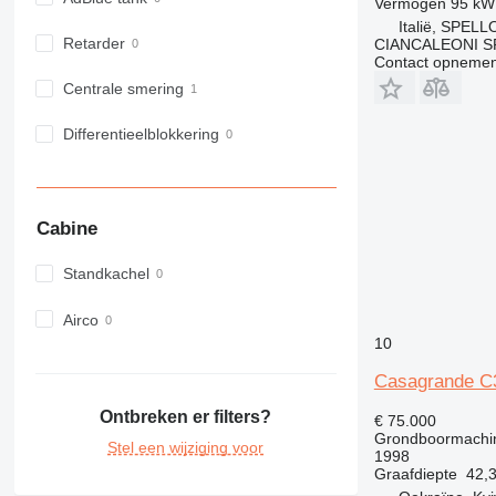
Vermogen
95 kW
Italië, SPELL
Retarder
CIANCALEONI S
Contact opnemen
Centrale smering
Differentieelblokkering
Cabine
Standkachel
Airco
10
Casagrande C
Ontbreken er filters?
€ 75.000
Grondboormachi
Stel een wijziging voor
1998
Graafdiepte
42,