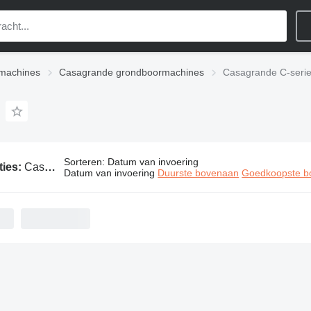
machines
Casagrande grondboormachines
Casagrande C-seri
Sorteren
:
Datum van invoering
ties:
Casagrande C-series grondboormachines
Datum van invoering
Duurste bovenaan
Goedkoopste b