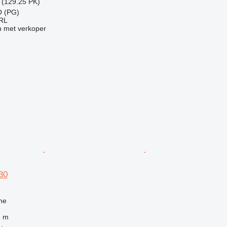
 (129.25 PK)
O (PG)
RL
 met verkoper
30
ne
3 m