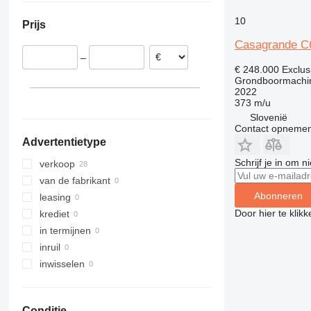
Oostenrijk
10
Prijs
Slovenië
Casagrande C
Duitsland
–
€ 248.000
Exclus
Grondboormachi
2022
373 m/u
Slovenië
Contact opnemen
Advertentietype
Schrijf je in om 
verkoop
van de fabrikant
Abonneren
leasing
Door hier te klik
krediet
in termijnen
inruil
inwisselen
Conditie