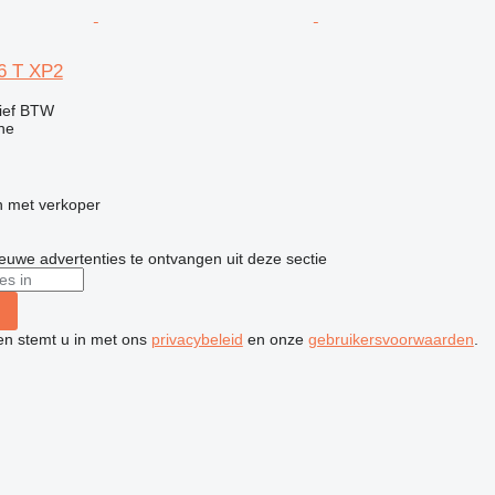
6 T XP2
ief BTW
ne
 met verkoper
nieuwe advertenties te ontvangen uit deze sectie
ken stemt u in met ons
privacybeleid
en onze
gebruikersvoorwaarden
.