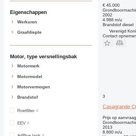
€ 45.000
Grondboormachi
Eigenschappen
2002
4.988 m/u
Werkuren
Brandstof
diesel
Verenigd Konin
Graafdiepte
Contact opnemen
Motor, type versnellingsbak
Motormerk
Motormodel
Motorvermogen
3
Brandstof
Casagrande C
Roetfilter
Prijs op aanvraa
Grondboormachi
EEV
2013
8.800 m/u
AdBlue tank