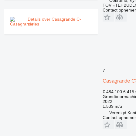
Oekraïne, Kyi
TOV «TEHBUDL
Contact opnemen
Details over Casagrande C-
series
7
Casagrande C
€ 484.100
£ 415
Grondboormachi
2022
1.539 m/u
Verenigd Konin
Contact opnemen