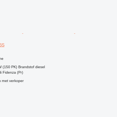
6S
g
ne
W (150 PK)
Brandstof
diesel
 di Fidenza (Pr)
 met verkoper