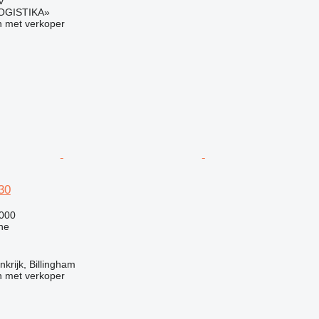
v
OGISTIKA»
 met verkoper
30
.000
ne
krijk, Billingham
 met verkoper