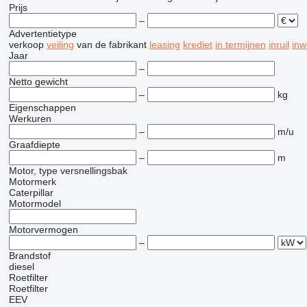
Prijs
–
Advertentietype
verkoop
veiling
van de fabrikant
leasing
krediet
in termijnen
inruil
inw
Jaar
–
Netto gewicht
–
kg
Eigenschappen
Werkuren
–
m/u
Graafdiepte
–
m
Motor, type versnellingsbak
Motormerk
Caterpillar
Motormodel
Motorvermogen
–
Brandstof
diesel
Roetfilter
Roetfilter
EEV