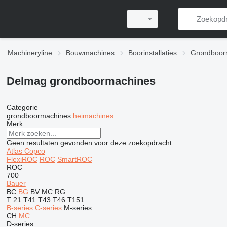
Machineryline
Bouwmachines
Boorinstallaties
Grondboor
Delmag grondboormachines
Categorie
grondboormachines
heimachines
Merk
Geen resultaten gevonden voor deze zoekopdracht
Atlas Copco
FlexiROC
ROC
SmartROC
ROC
700
Bauer
BC
BG
BV
MC
RG
T 21
T41
T43
T46
T151
B-series
C-series
M-series
CH
MC
D-series