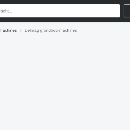
machines
Delmag grondboormachines