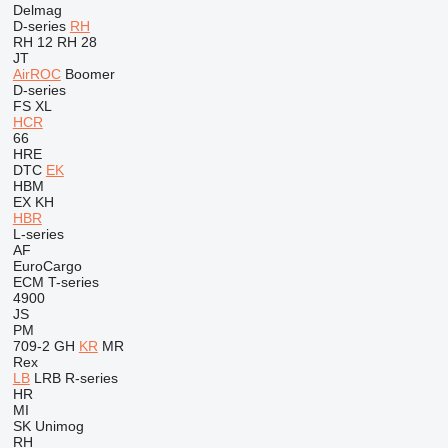
Delmag
D-series
RH
RH 12
RH 28
JT
AirROC
Boomer
D-series
FS
XL
HCR
66
HRE
DTC
EK
HBM
EX
KH
HBR
L-series
AF
EuroCargo
ECM
T-series
4900
JS
PM
709-2
GH
KR
MR
Rex
LB
LRB
R-series
HR
MI
SK
Unimog
RH