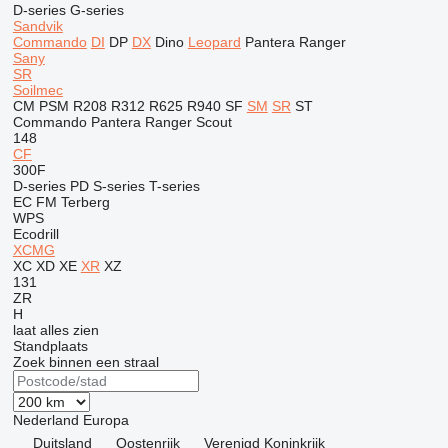
D-series
G-series
Sandvik
Commando
DI
DP
DX
Dino
Leopard
Pantera
Ranger
Sany
SR
Soilmec
CM
PSM
R208
R312
R625
R940
SF
SM
SR
ST
Commando
Pantera
Ranger
Scout
148
CF
300F
D-series
PD
S-series
T-series
EC
FM
Terberg
WPS
Ecodrill
XCMG
XC
XD
XE
XR
XZ
131
ZR
H
laat alles zien
Standplaats
Zoek binnen een straal
Nederland
Europa
Duitsland
Oostenrijk
Verenigd Koninkrijk