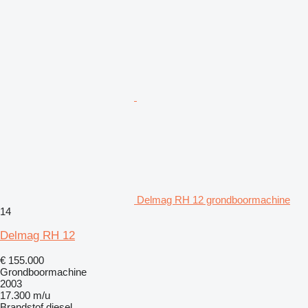
Delmag RH 12 grondboormachine
14
Delmag RH 12
€ 155.000
Grondboormachine
2003
17.300 m/u
Brandstof
diesel