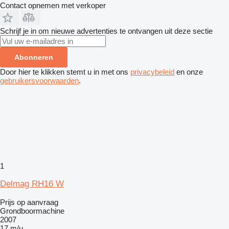
Contact opnemen met verkoper
Schrijf je in om nieuwe advertenties te ontvangen uit deze sectie
Abonneren
Door hier te klikken stemt u in met ons
privacybeleid
en onze
gebruikersvoorwaarden
.
1
Delmag RH16 W
Prijs op aanvraag
Grondboormachine
2007
17 m/u