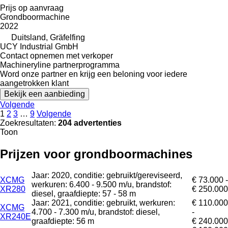
Prijs op aanvraag
Grondboormachine
2022
Duitsland, Gräfelfing
UCY Industrial GmbH
Contact opnemen met verkoper
Machineryline partnerprogramma
Word onze partner en krijg een beloning voor iedere
aangetrokken klant
Bekijk een aanbieding
Volgende
1
2
3
…
9
Volgende
Zoekresultaten:
204 advertenties
Toon
Prijzen voor grondboormachines
Jaar: 2020, conditie: gebruikt/gereviseerd,
XCMG
€ 73.000 -
werkuren: 6.400 - 9.500 m/u, brandstof:
XR280
€ 250.000
diesel, graafdiepte: 57 - 58 m
Jaar: 2021, conditie: gebruikt, werkuren:
€ 110.000
XCMG
4.700 - 7.300 m/u, brandstof: diesel,
-
XR240E
graafdiepte: 56 m
€ 240.000