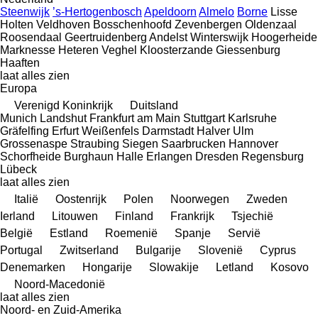
Steenwijk
’s-Hertogenbosch
Apeldoorn
Almelo
Borne
Lisse
Holten
Veldhoven
Bosschenhoofd
Zevenbergen
Oldenzaal
Roosendaal
Geertruidenberg
Andelst
Winterswijk
Hoogerheide
Marknesse
Heteren
Veghel
Kloosterzande
Giessenburg
Haaften
laat alles zien
Europa
Verenigd Koninkrijk
Duitsland
Munich
Landshut
Frankfurt am Main
Stuttgart
Karlsruhe
Gräfelfing
Erfurt
Weißenfels
Darmstadt
Halver
Ulm
Grossenaspe
Straubing
Siegen
Saarbrucken
Hannover
Schorfheide
Burghaun
Halle
Erlangen
Dresden
Regensburg
Lübeck
laat alles zien
Italië
Oostenrijk
Polen
Noorwegen
Zweden
Ierland
Litouwen
Finland
Frankrijk
Tsjechië
België
Estland
Roemenië
Spanje
Servië
Portugal
Zwitserland
Bulgarije
Slovenië
Cyprus
Denemarken
Hongarije
Slowakije
Letland
Kosovo
Noord-Macedonië
laat alles zien
Noord- en Zuid-Amerika