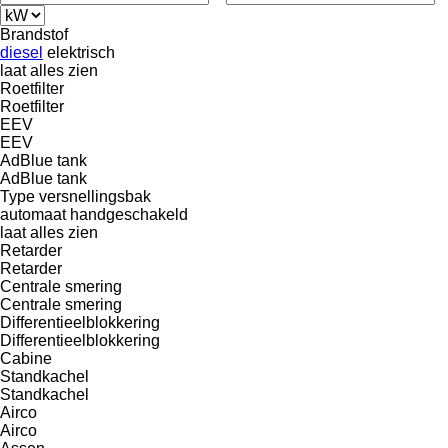
Brandstof
diesel
elektrisch
laat alles zien
Roetfilter
Roetfilter
EEV
EEV
AdBlue tank
AdBlue tank
Type versnellingsbak
automaat
handgeschakeld
laat alles zien
Retarder
Retarder
Centrale smering
Centrale smering
Differentieelblokkering
Differentieelblokkering
Cabine
Standkachel
Standkachel
Airco
Airco