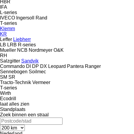
HBR
IFA
L-series
IVECO
Ingersoll Rand
T-series
Klemm
KR
Leffer
Liebherr
LB
LRB
R-series
Mueller
NCB
Nordmeyer
O&K
RH
Salzgitter
Sandvik
Commando
DI
DP
DX
Leopard
Pantera
Ranger
Sennebogen
Soilmec
SM
SR
Tracto-Technik
Vermeer
T-series
Wirth
Ecodrill
laat alles zien
Standplaats
Zoek binnen een straal
Nederland