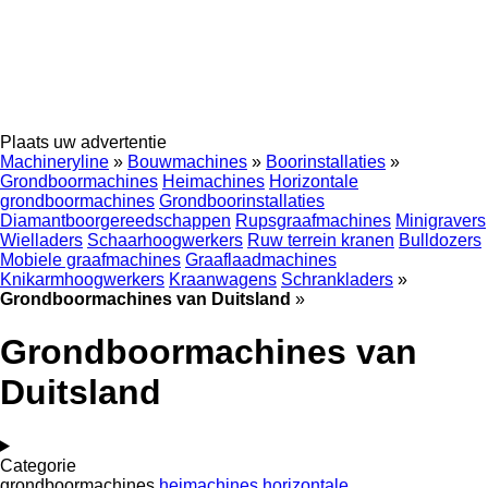
Plaats uw advertentie
Machineryline
»
Bouwmachines
»
Boorinstallaties
»
Grondboormachines
Heimachines
Horizontale
grondboormachines
Grondboorinstallaties
Diamantboorgereedschappen
Rupsgraafmachines
Minigravers
Wielladers
Schaarhoogwerkers
Ruw terrein kranen
Bulldozers
Mobiele graafmachines
Graaflaadmachines
Knikarmhoogwerkers
Kraanwagens
Schrankladers
»
Grondboormachines van Duitsland
»
Grondboormachines van
Duitsland
Categorie
grondboormachines
heimachines
horizontale