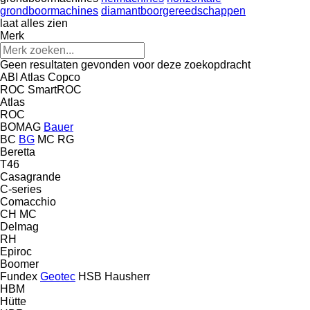
grondboormachines
diamantboorgereedschappen
laat alles zien
Merk
Geen resultaten gevonden voor deze zoekopdracht
ABI
Atlas Copco
ROC
SmartROC
Atlas
ROC
BOMAG
Bauer
BC
BG
MC
RG
Beretta
T46
Casagrande
C-series
Comacchio
CH
MC
Delmag
RH
Epiroc
Boomer
Fundex
Geotec
HSB
Hausherr
HBM
Hütte