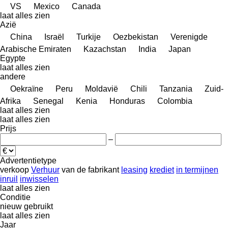
VS
Mexico
Canada
laat alles zien
Azië
China
Israël
Turkije
Oezbekistan
Verenigde
Arabische Emiraten
Kazachstan
India
Japan
Egypte
laat alles zien
andere
Oekraïne
Peru
Moldavië
Chili
Tanzania
Zuid-
Afrika
Senegal
Kenia
Honduras
Colombia
laat alles zien
laat alles zien
Prijs
–
Advertentietype
verkoop
Verhuur
van de fabrikant
leasing
krediet
in termijnen
inruil
inwisselen
laat alles zien
Conditie
nieuw
gebruikt
laat alles zien
Jaar