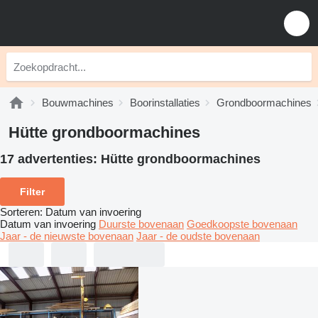
Bouwmachines
Boorinstallaties
Grondboormachines
Hütte grondboormachines
17 advertenties:
Hütte grondboormachines
Filter
Sorteren
:
Datum van invoering
Datum van invoering
Duurste bovenaan
Goedkoopste bovenaan
Jaar - de nieuwste bovenaan
Jaar - de oudste bovenaan