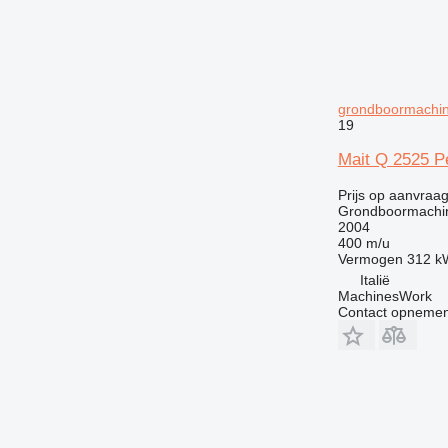
grondboormachi
19
Mait Q 2525 Per
Prijs op aanvraa
Grondboormachi
2004
400 m/u
Vermogen
312 k
Italië
MachinesWork
Contact opnemen