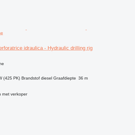
ne
foratrice idraulica - Hydraulic drilling rig
g
ne
W (425 PK)
Brandstof
diesel
Graafdiepte
36 m
 met verkoper