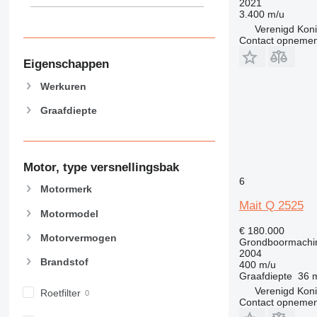
2021
3.400 m/u
Verenigd Konin
Contact opnemen
Eigenschappen
Werkuren
Graafdiepte
Motor, type versnellingsbak
6
Motormerk
Mait Q 2525
Motormodel
€ 180.000
Motorvermogen
Grondboormachi
2004
Brandstof
400 m/u
Graafdiepte
36 
Verenigd Konin
Roetfilter
Contact opnemen