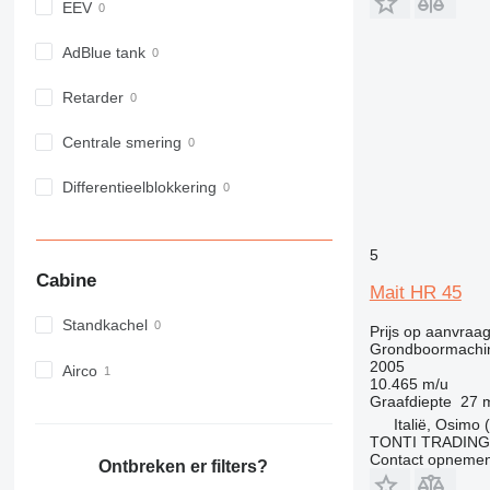
EEV
AdBlue tank
Retarder
Centrale smering
Differentieelblokkering
5
Cabine
Mait HR 45
Standkachel
Prijs op aanvraa
Grondboormachi
2005
Airco
10.465 m/u
Graafdiepte
27 
Italië, Osimo 
TONTI TRADING
Contact opnemen
Ontbreken er filters?