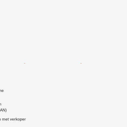
g
ne
m
(AN)
 met verkoper