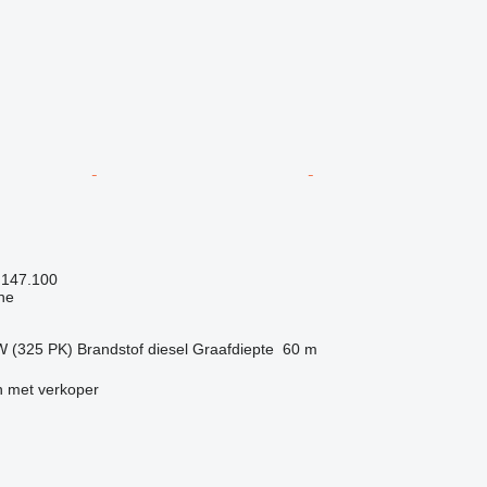
 147.100
ne
W (325 PK)
Brandstof
diesel
Graafdiepte
60 m
 met verkoper