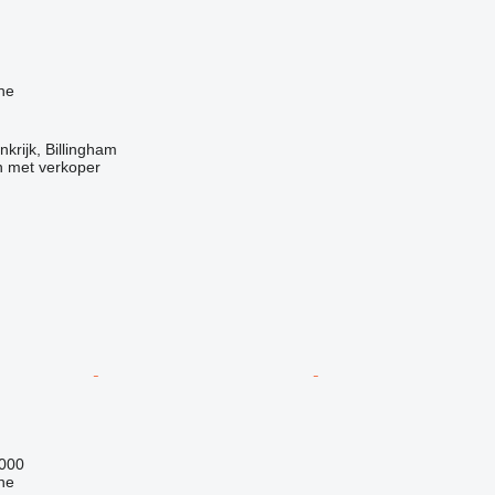
ne
krijk, Billingham
 met verkoper
.000
ne