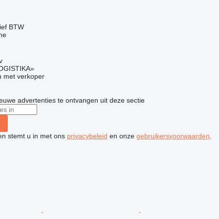
ief BTW
ne
v
OGISTIKA»
 met verkoper
nieuwe advertenties te ontvangen uit deze sectie
ken stemt u in met ons
privacybeleid
en onze
gebruikersvoorwaarden
.