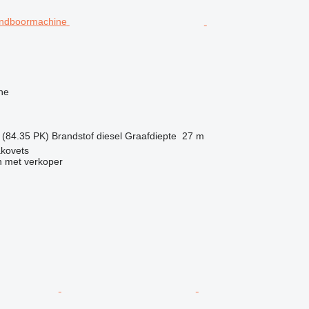
g
ne
 (84.35 PK)
Brandstof
diesel
Graafdiepte
27 m
akovets
 met verkoper