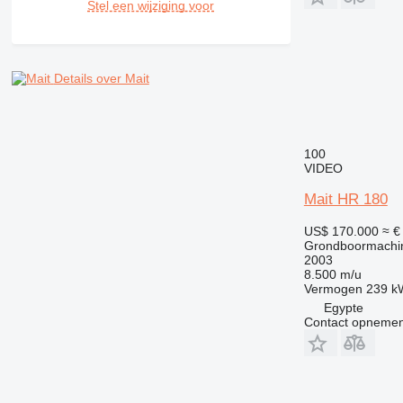
Stel een wijziging voor
Details over Mait
100
VIDEO
Mait HR 180
US$ 170.000
≈ €
Grondboormachi
2003
8.500 m/u
Vermogen
239 k
Egypte
Contact opnemen