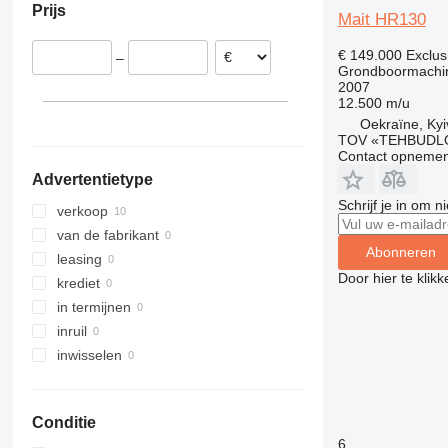
Prijs
Mait HR130
€ 149.000
Exclus
–
Grondboormachi
2007
12.500 m/u
Oekraïne, Kyi
TOV «TEHBUDL
Contact opnemen
Advertentietype
Schrijf je in om 
verkoop
van de fabrikant
Abonneren
leasing
Door hier te klik
krediet
in termijnen
inruil
inwisselen
Conditie
6