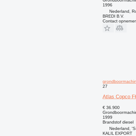
1996
Nederland, R
BREDI B.V.
Contact opnemen
grondboormachi
27
Atlas Copco F
€ 36.900
Grondboormachi
1999
Brandstof
diesel
Nederland, '
KALIL EXPORT