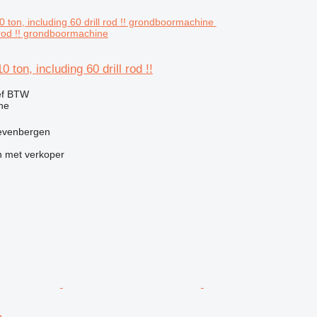
l rod !! grondboormachine
0 ton, including 60 drill rod !!
ef BTW
ne
evenbergen
 met verkoper