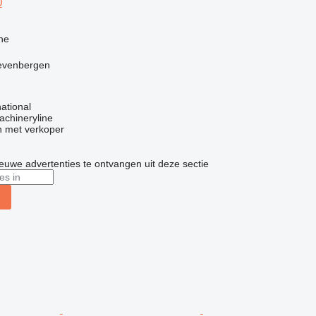
0
ne
evenbergen
ational
achineryline
 met verkoper
nieuwe advertenties te ontvangen uit deze sectie