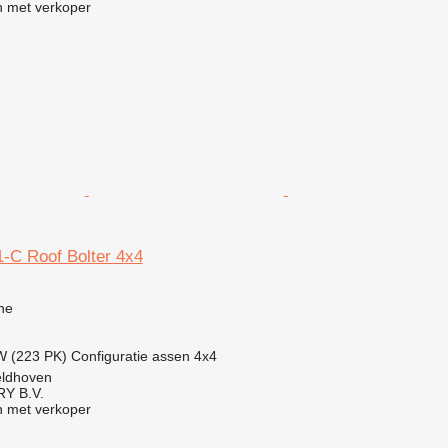
 met verkoper
-C Roof Bolter 4x4
ne
W (223 PK)
Configuratie assen
4x4
eldhoven
Y B.V.
 met verkoper