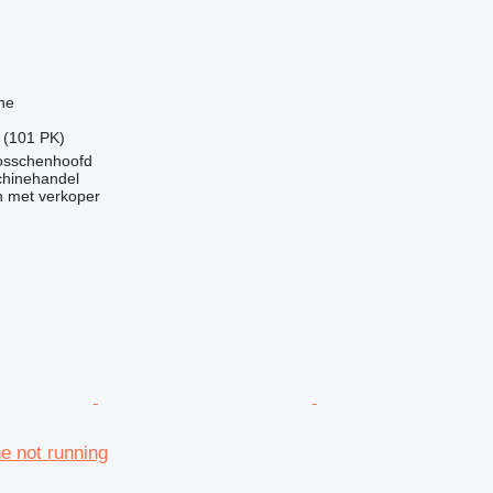
g
ne
 (101 PK)
osschenhoofd
chinehandel
 met verkoper
ne not running
g