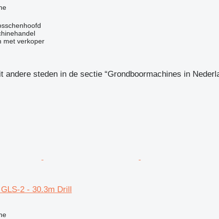
ne
osschenhoofd
chinehandel
 met verkoper
it andere steden in de sectie “Grondboormachines in Nederl
GLS-2 - 30.3m Drill
ne