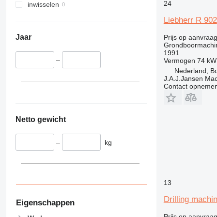
24
inwisselen
Liebherr R 902
Jaar
Prijs op aanvraa
Grondboormachi
1991
–
Vermogen
74 kW
Nederland, B
J.A.J.Jansen Ma
Contact opnemen
Netto gewicht
–
kg
13
Drilling machi
Eigenschappen
Prijs op aanvraa