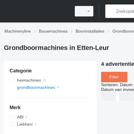
Machineryline
Bouwmachines
Boorinstallaties
Grondboor
Grondboormachines in Etten-Leur
4 advertenti
Categorie
Filter
heimachines
Sorteren
:
Datum 
grondboormachines
Datum van invoe
Merk
ABI
Liebherr
R-series