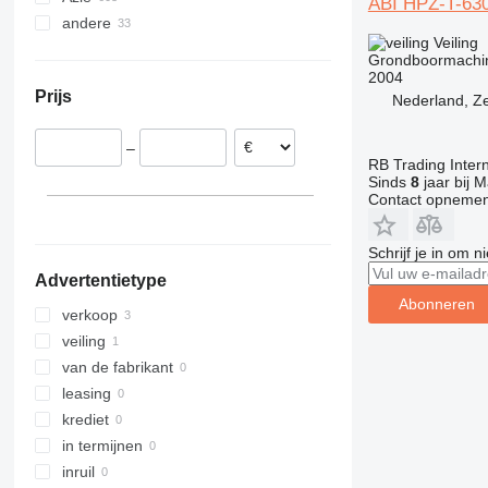
ABI HPZ-T-63
andere
Italië
Mexico
China
Veiling
Oostenrijk
Canada
Israël
Oekraïne
Grondboormachi
Polen
Turkije
Peru
2004
Prijs
Nederland, Z
Noorwegen
Oezbekistan
Moldavië
Zweden
Verenigde Arabische Emiraten
Chili
–
Ierland
Tanzania
RB Trading Intern
Kazachstan
laat alles zien
Zuid-Afrika
Sinds
8
jaar bij M
India
Contact opnemen
Senegal
Japan
Kenia
laat alles zien
Schrijf je in om 
laat alles zien
Advertentietype
Abonneren
verkoop
veiling
van de fabrikant
leasing
krediet
in termijnen
inruil