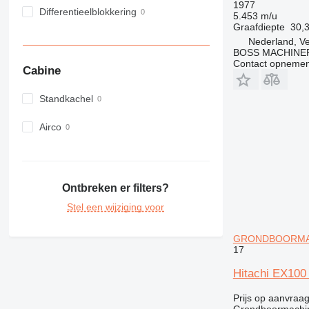
1977
Differentieelblokkering
5.453 m/u
Graafdiepte
30,
Nederland, V
BOSS MACHINER
Contact opnemen
Cabine
Standkachel
Airco
Ontbreken er filters?
Stel een wijziging voor
GRONDBOORMACH
17
Hitachi EX1
Prijs op aanvraa
Grondboormachi