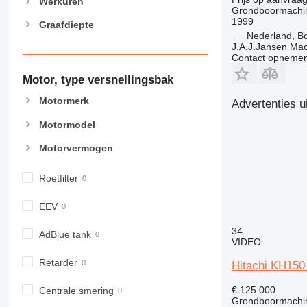
Werkuren
Grondboormachi
1999
Graafdiepte
Nederland, B
J.A.J.Jansen Ma
Contact opnemen
Motor, type versnellingsbak
Motormerk
Advertenties u
Motormodel
Motorvermogen
Roetfilter
EEV
34
AdBlue tank
VIDEO
Retarder
Hitachi KH150 
€ 125.000
Centrale smering
Grondboormachi