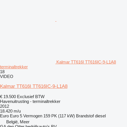
Kalmar TT616I TT616IC-9-L1A8
terminaltrekker
18
VIDEO
Kalmar TT616I TT616IC-9-L1A8
€ 19.500
Exclusief BTW
Havenuitrusting - terminaltrekker
2012
18.420 m/u
Euro
Euro 5
Vermogen
159 PK (117 kW)
Brandstof
diesel
België, Meer
GA den Otter bedrijfsauto’s BV