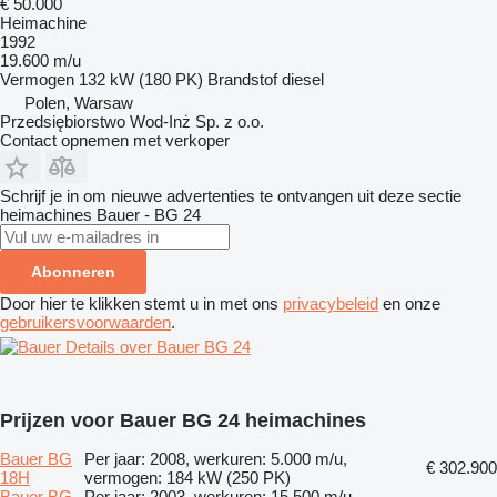
€ 50.000
Heimachine
1992
19.600 m/u
Vermogen
132 kW (180 PK)
Brandstof
diesel
Polen, Warsaw
Przedsiębiorstwo Wod-Inż Sp. z o.o.
Contact opnemen met verkoper
Schrijf je in om nieuwe advertenties te ontvangen uit deze sectie
heimachines
Bauer - BG 24
Abonneren
Door hier te klikken stemt u in met ons
privacybeleid
en onze
gebruikersvoorwaarden
.
Details over Bauer BG 24
Prijzen voor Bauer BG 24 heimachines
Bauer BG
Per jaar: 2008, werkuren: 5.000 m/u,
€ 302.900
18H
vermogen: 184 kW (250 PK)
Bauer BG
Per jaar: 2003, werkuren: 15.500 m/u,