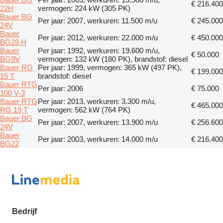
€ 216.400
22H
vermogen: 224 kW (305 PK)
Bauer BG
Per jaar: 2007, werkuren: 11.500 m/u
€ 245.000
24V
Bauer
Per jaar: 2012, werkuren: 22.000 m/u
€ 450.000
BG28 H
Bauer
Per jaar: 1992, werkuren: 19.600 m/u,
€ 50.000
BG9V
vermogen: 132 kW (180 PK), brandstof: diesel
Bauer RG
Per jaar: 1999, vermogen: 365 kW (497 PK),
€ 199.000
15 T
brandstof: diesel
Bauer RTG
Per jaar: 2006
€ 75.000
100 V-3
Bauer RTG
Per jaar: 2013, werkuren: 3.300 m/u,
€ 465.000
RG 19 T
vermogen: 562 kW (764 PK)
Bauer BG
Per jaar: 2007, werkuren: 13.900 m/u
€ 256.600
24V
Bauer
Per jaar: 2003, werkuren: 14.000 m/u
€ 216.400
BG22
Bedrijf