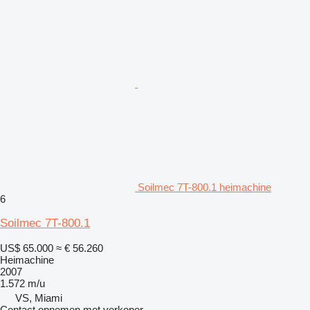
Soilmec 7T-800.1 heimachine
6
Soilmec 7T-800.1
US$ 65.000
≈ € 56.260
Heimachine
2007
1.572 m/u
VS, Miami
Contact opnemen met verkoper