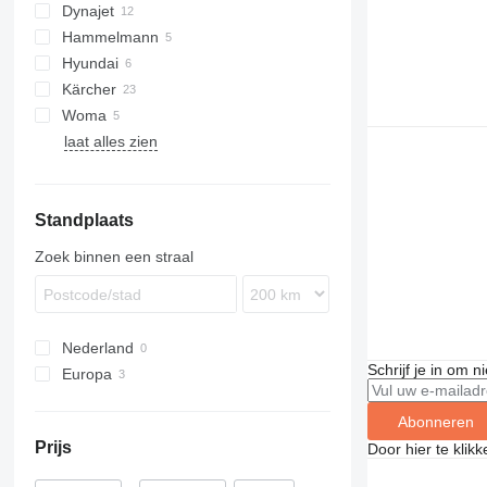
Dynajet
Hammelmann
Hyundai
Kärcher
PW
KR
Woma
B-series
VRK
laat alles zien
HD
Standplaats
Zoek binnen een straal
Nederland
Schrijf je in om 
Europa
Denemarken
Abonneren
Zweden
Prijs
Door hier te klik
Verenigd Koninkrijk