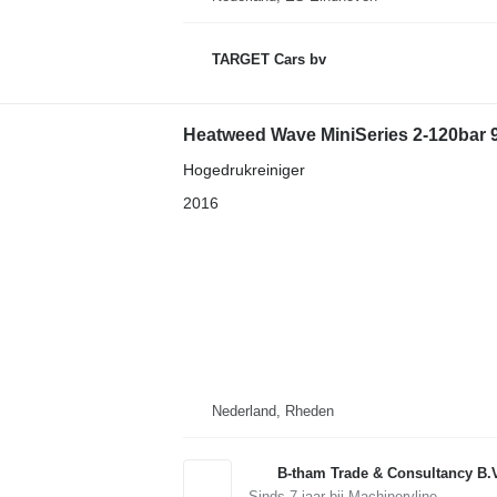
TARGET Cars bv
Heatweed Wave MiniSeries 2-120bar 
Hogedrukreiniger
2016
Nederland, Rheden
B-tham Trade & Consultancy B.
Sinds
7
jaar bij Machineryline