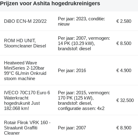
Prijzen voor Ashita hogedrukreinigers
Per jaar: 2023, conditie:
DiBO ECN-M 220/22
€ 2.580
nieuw
Per jaar: 2007, vermogen:
ROM HD UNIT,
14 PK (10.29 kW),
€ 8.500
Stoomcleaner Diesel
brandstof: diesel
Heatweed Wave
MiniSeries 2-120bar
Per jaar: 2016
€ 4.900
99°C 6L/min Onkruid
stoom machine
IVECO 70C170 Euro 6
Per jaar: 2015, vermogen:
Waterkracht
170 PK (125 kW),
€ 32.500
hogedrukunit Just
brandstof: diesel,
182.068 km!
configuratie assen: 4x2
Rotair Flirok VRK 160 -
Straalunit Graffiti
Per jaar: 2007
€ 8.900
Cleaner