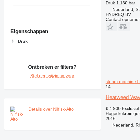
Druk
1.130 bar
Nederland, S
HYDREQ BV
Contact opnemen
Eigenschappen
Druk
Ontbreken er filters?
Stel een wijziging voor
stoom machine h
14
Heatweed Wave
€ 4.900
Exclusie
Details over Nilfisk-Alto
Hogedrukreiniger
2016
Nederland, R