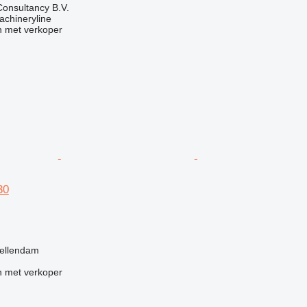
onsultancy B.V.
achineryline
 met verkoper
30
g
tellendam
 met verkoper