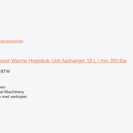
drukreiniger
iesel Warme Hogedruk Unit Aanhanger 18 L / min 350 Bar
f BTW
een
al Machinery
 met verkoper