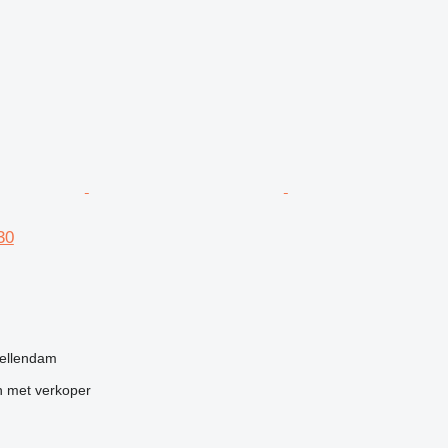
30
g
tellendam
 met verkoper