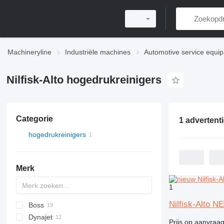
Machineryline
Industriële machines
Automotive service equi
Nilfisk-Alto hogedrukreinigers
Categorie
1 advertent
hogedrukreinigers
Merk
1
Nilfisk-Alto 
Boss
Dynajet
Prijs op aanvraa