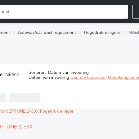
pment
Autowas/car wash equipment
Hogedrukreinigers
Nilfi
Sorteren
:
Datum van invoering
ie:
Nilfisk-Alto hogedrukreinigers
Datum van invoering
Duurste bovenaan
Goedkoopste b
NEPTUNE 2-33X
g