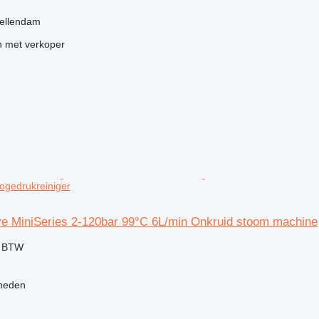
tellendam
 met verkoper
ogedrukreiniger
 MiniSeries 2-120bar 99°C 6L/min Onkruid stoom machine
f BTW
heden