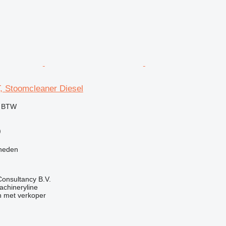
 Stoomcleaner Diesel
f BTW
)
heden
onsultancy B.V.
achineryline
 met verkoper