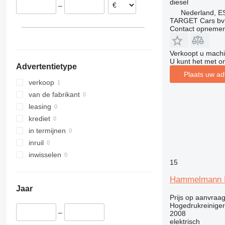
diesel
–
Nederland, E
TARGET Cars bv
Contact opnemen
Verkoopt u machi
U kunt het met o
Advertentietype
Plaats uw ad
verkoop
van de fabrikant
leasing
krediet
in termijnen
inruil
inwisselen
15
Hammelmann
Jaar
Prijs op aanvraa
Hogedrukreiniger
–
2008
elektrisch