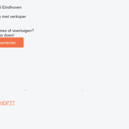
S Eindhoven
 met verkoper
nes of voertuigen?
ns doen!
vertentie
 HDP77
g