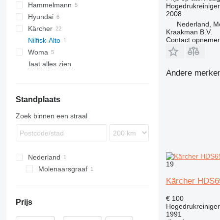
Hammelmann
Hogedrukreiniger
2008
Hyundai
Nederland, M
Kärcher
PW
KR
Kraakman B.V.
Contact opnemen
Nilfisk-Alto
B-series
Woma
HD
VRK
laat alles zien
Andere merken 
Standplaats
Zoek binnen een straal
Nederland
19
Molenaarsgraaf
Kärcher HDS6
€ 100
Prijs
Hogedrukreiniger
1991