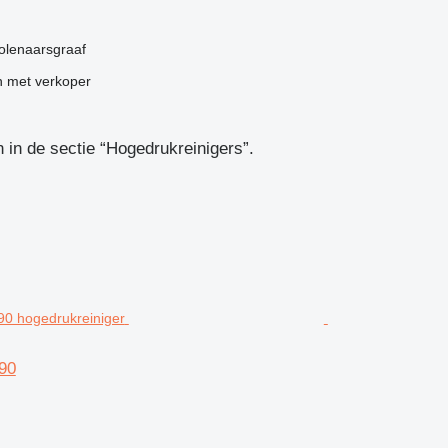
olenaarsgraaf
 met verkoper
in de sectie “Hogedrukreinigers”.
90