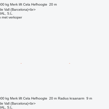
300 kg
Merk lift
Cela
Hefhoogte
20 m
 de Vall (Barcelona)<br>
L, S.L.
 met verkoper
g
300 kg
Merk lift
Cela
Hefhoogte
20 m
Radius kraanarm
9 m
 de Vall (Barcelona)<br>
L, S.L.