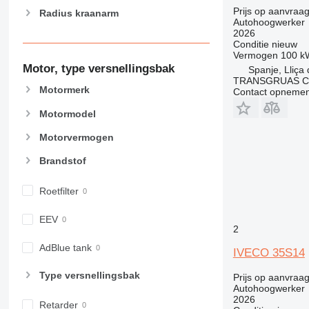
Prijs op aanvraa
Radius kraanarm
Autohoogwerker
2026
Conditie
nieuw
Vermogen
100 k
Motor, type versnellingsbak
Spanje, Lliça
TRANSGRUAS CIA
Motormerk
Contact opnemen
Motormodel
Motorvermogen
Brandstof
Roetfilter
EEV
2
AdBlue tank
IVECO 35S14
Type versnellingsbak
Prijs op aanvraa
Autohoogwerker
2026
Retarder