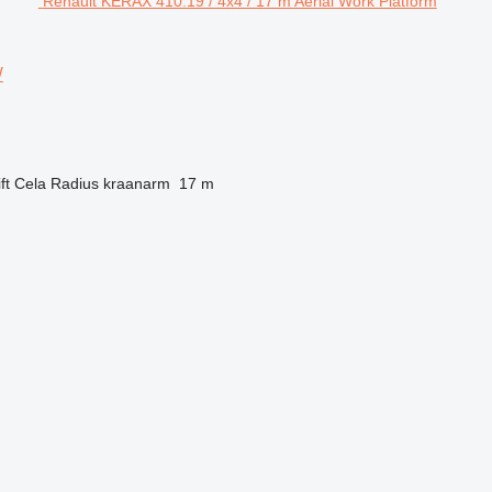
Renault KERAX 410.19 / 4x4 / 17 m Aerial Work Platform
/
ft
Cela
Radius kraanarm
17 m