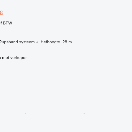
8
ef BTW
Rupsband systeem
✓
Hefhoogte
28 m
 met verkoper