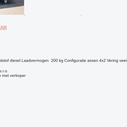
TAR
g
dstof
diesel
Laadvermogen
200 kg
Configuratie assen
4x2
Vering
veer
.r.o.
 met verkoper