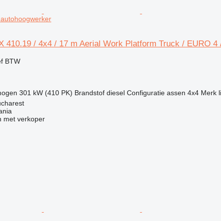
/ autohoogwerker
 410.19 / 4x4 / 17 m Aerial Work Platform Truck / EURO 4 
ef BTW
mogen
301 kW (410 PK)
Brandstof
diesel
Configuratie assen
4x4
Merk li
charest
ania
 met verkoper