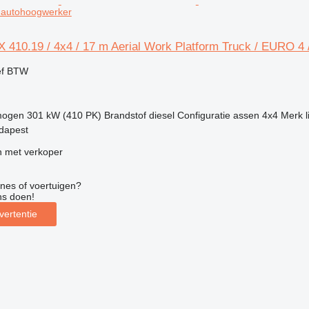
/ autohoogwerker
 410.19 / 4x4 / 17 m Aerial Work Platform Truck / EURO 4 
ef BTW
mogen
301 kW (410 PK)
Brandstof
diesel
Configuratie assen
4x4
Merk li
udapest
 met verkoper
nes of voertuigen?
ns doen!
vertentie