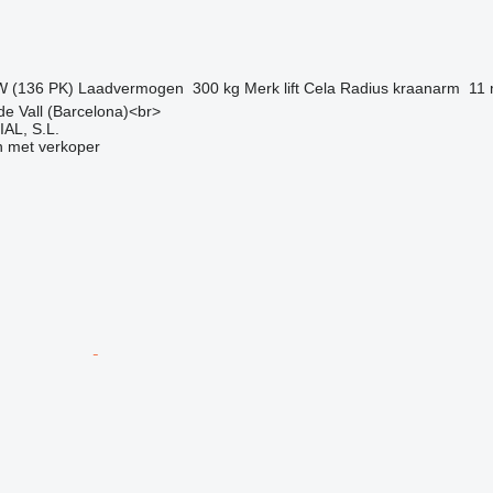
g
W (136 PK)
Laadvermogen
300 kg
Merk lift
Cela
Radius kraanarm
11
 de Vall (Barcelona)<br>
L, S.L.
 met verkoper
g