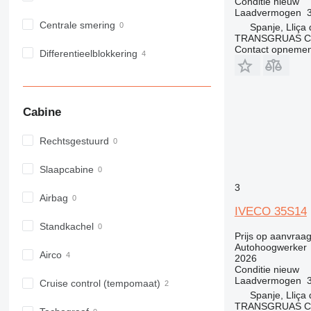
Conditie
nieuw
Laadvermogen
Centrale smering
Spanje, Lliça
TRANSGRUAS CIA
Contact opnemen
Differentieelblokkering
Cabine
Rechtsgestuurd
Slaapcabine
3
Airbag
IVECO 35S14
Standkachel
Prijs op aanvraa
Autohoogwerker
Airco
2026
Conditie
nieuw
Laadvermogen
Cruise control (tempomaat)
Spanje, Lliça
TRANSGRUAS CIA