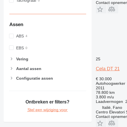
Tachograaf
Contact opnemen
Assen
ABS
EBS
Vering
25
Cela DT 21
Aantal assen
Configuratie assen
€ 30.000
Autohoogwerker
2011
78.800 km
3.800 m/u
Laadvermogen
Ontbreken er filters?
Italië, Fano
Stel een wijziging voor
Centro Elevatori
Contact opnemen