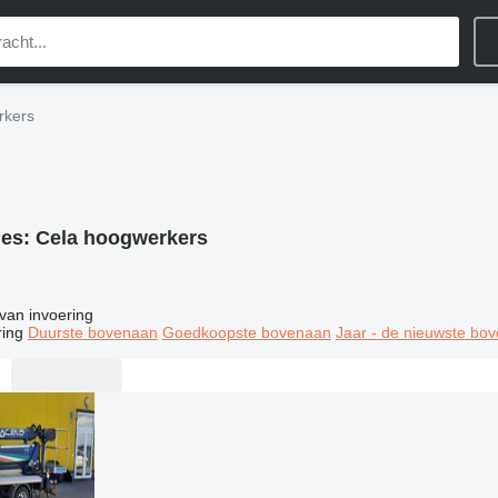
rkers
ies:
Cela hoogwerkers
van invoering
ring
Duurste bovenaan
Goedkoopste bovenaan
Jaar - de nieuwste bo