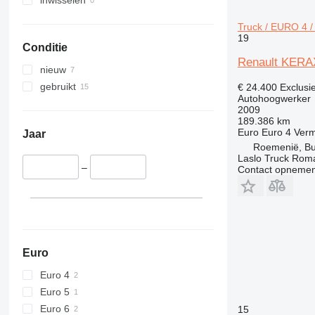
DSP
E-series
Truck / EURO 4 
Liftlux
19
Conditie
Pecolift
Renault KERAX
R-series
nieuw
Toucan
gebruikt
€ 24.400
Exclusi
Autohoogwerker
2009
189.386 km
Euro
Euro 4
Ver
Jaar
Roemenië, Bu
Laslo Truck Rom
–
Contact opnemen
Euro
Euro 4
Euro 5
Euro 6
15