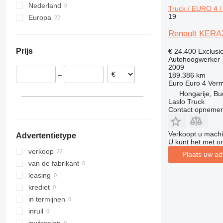
Nederland
Truck / EURO 4 
800
19
Europa
860
Spanje
1200
Renault KERAX
Italië
1230
Prijs
€ 24.400
Exclusi
Polen
1250
Autohoogwerker
Roemenië
2009
1350
–
189.386 km
Hongarije
1930
Euro
Euro 4
Ver
Tsjechië
1932
Hongarije, B
Cyprus
Laslo Truck
2030
Contact opnemen
2032
2033
Verkoopt u machi
Advertentietype
2630
U kunt het met o
verkoop
2646
Plaats uw ad
van de fabrikant
3246
leasing
3369
krediet
3394
in termijnen
4069
inruil
4394
inwisselen