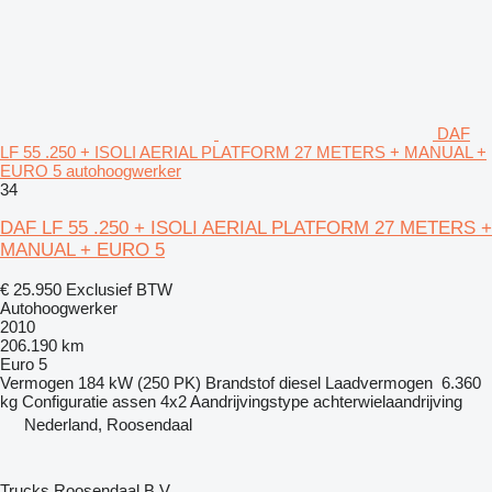
DAF
LF 55 .250 + ISOLI AERIAL PLATFORM 27 METERS + MANUAL +
EURO 5 autohoogwerker
34
DAF LF 55 .250 + ISOLI AERIAL PLATFORM 27 METERS +
MANUAL + EURO 5
€ 25.950
Exclusief BTW
Autohoogwerker
2010
206.190 km
Euro 5
Vermogen
184 kW (250 PK)
Brandstof
diesel
Laadvermogen
6.360
kg
Configuratie assen
4x2
Aandrijvingstype
achterwielaandrijving
Nederland, Roosendaal
Trucks Roosendaal B.V.