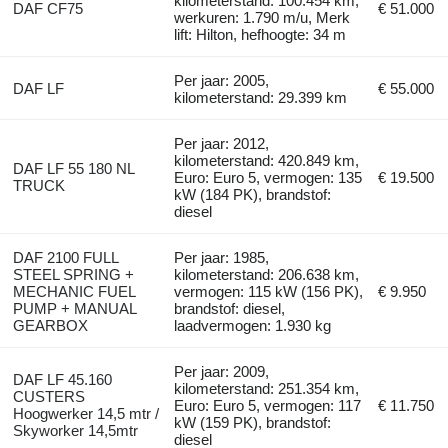
kilometerstand: 100.454 km,
DAF CF75
€ 51.000
werkuren: 1.790 m/u, Merk
lift: Hilton, hefhoogte: 34 m
Per jaar: 2005,
DAF LF
€ 55.000
kilometerstand: 29.399 km
Per jaar: 2012,
kilometerstand: 420.849 km,
DAF LF 55 180 NL
Euro: Euro 5, vermogen: 135
€ 19.500
TRUCK
kW (184 PK), brandstof:
diesel
DAF 2100 FULL
Per jaar: 1985,
STEEL SPRING +
kilometerstand: 206.638 km,
MECHANIC FUEL
vermogen: 115 kW (156 PK),
€ 9.950
PUMP + MANUAL
brandstof: diesel,
GEARBOX
laadvermogen: 1.930 kg
Per jaar: 2009,
DAF LF 45.160
kilometerstand: 251.354 km,
CUSTERS
Euro: Euro 5, vermogen: 117
€ 11.750
Hoogwerker 14,5 mtr /
kW (159 PK), brandstof:
Skyworker 14,5mtr
diesel