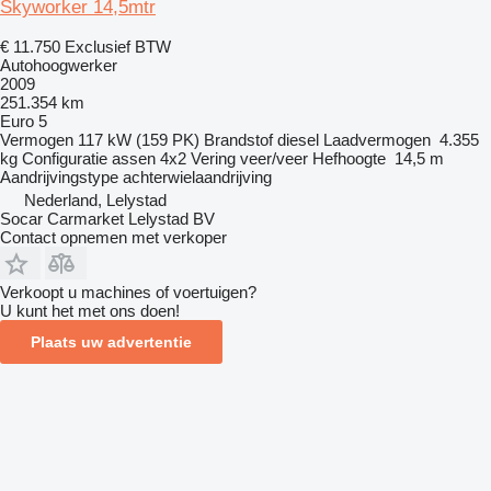
Skyworker 14,5mtr
€ 11.750
Exclusief BTW
Autohoogwerker
2009
251.354 km
Euro 5
Vermogen
117 kW (159 PK)
Brandstof
diesel
Laadvermogen
4.355
kg
Configuratie assen
4x2
Vering
veer/veer
Hefhoogte
14,5 m
Aandrijvingstype
achterwielaandrijving
Nederland, Lelystad
Socar Carmarket Lelystad BV
Contact opnemen met verkoper
Verkoopt u machines of voertuigen?
U kunt het met ons doen!
Plaats uw advertentie