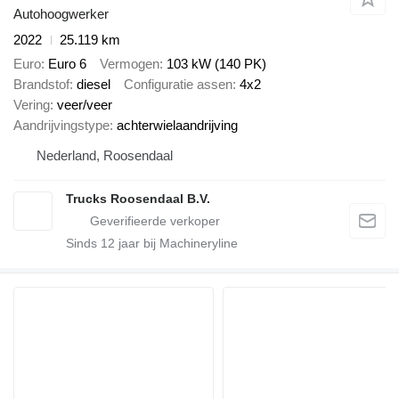
Autohoogwerker
2022
25.119 km
Euro
Euro 6
Vermogen
103 kW (140 PK)
Brandstof
diesel
Configuratie assen
4x2
Vering
veer/veer
Aandrijvingstype
achterwielaandrijving
Nederland, Roosendaal
Trucks Roosendaal B.V.
Sinds
12
jaar bij Machineryline