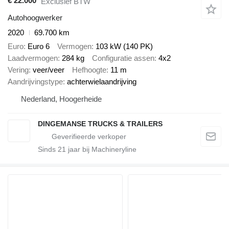
€ 22.000
Exclusief BTW
Autohoogwerker
2020
69.700 km
Euro
Euro 6
Vermogen
103 kW (140 PK)
Laadvermogen
284 kg
Configuratie assen
4x2
Vering
veer/veer
Hefhoogte
11 m
Aandrijvingstype
achterwielaandrijving
Nederland, Hoogerheide
DINGEMANSE TRUCKS & TRAILERS
Sinds
21
jaar bij Machineryline