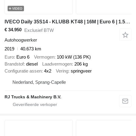
VIDEO
IVECO Daily 35S14 - KLUBB KT48 | 16M | Euro 6 | 1.592H | B License | G
€ 34.950
Exclusief BTW
Autohoogwerker
2019
40.673 km
Euro
Euro 6
Vermogen
100 kW (136 PK)
Brandstof
diesel
Laadvermogen
206 kg
Configuratie assen
4x2
Vering
springveer
Nederland, Sprang-Capelle
RJ Trucks & Machinery B.V.