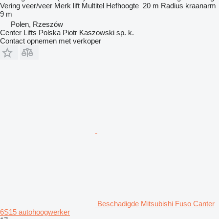
Vering
veer/veer
Merk lift
Multitel
Hefhoogte
20 m
Radius kraanarm
9 m
Polen, Rzeszów
Center Lifts Polska Piotr Kaszowski sp. k.
Contact opnemen met verkoper
Beschadigde Mitsubishi Fuso Canter
6S15 autohoogwerker