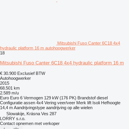
Mitsubishi Fuso Canter 6C18 4x4
hydraulic platform 16 m autohoogwerker
18
Mitsubishi Fuso Canter 6C18 4x4 hydraulic platform 16 m
€ 30.900
Exclusief BTW
Autohoogwerker
2015
68.501 km
2.589 m/u
Euro
Euro 6
Vermogen
129 kW (176 PK)
Brandstof
diesel
Configuratie assen
4x4
Vering
veer/veer
Merk lift
Isoli
Hefhoogte
14,4 m
Aandrijvingstype
aandrijving op alle wielen
Slowakije, Krásna Ves 287
LORRY s.r.o.
Contact opnemen met verkoper