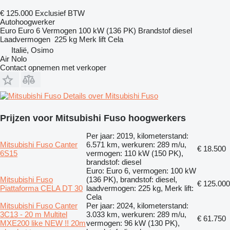
€ 125.000
Exclusief BTW
Autohoogwerker
Euro
Euro 6
Vermogen
100 kW (136 PK)
Brandstof
diesel
Laadvermogen
225 kg
Merk lift
Cela
Italië, Osimo
Air Nolo
Contact opnemen met verkoper
Details over Mitsubishi Fuso
Prijzen voor Mitsubishi Fuso hoogwerkers
Per jaar: 2019, kilometerstand:
Mitsubishi Fuso Canter
6.571 km, werkuren: 289 m/u,
€ 18.500
6S15
vermogen: 110 kW (150 PK),
brandstof: diesel
Euro: Euro 6, vermogen: 100 kW
Mitsubishi Fuso
(136 PK), brandstof: diesel,
€ 125.000
Piattaforma CELA DT 30
laadvermogen: 225 kg, Merk lift:
Cela
Mitsubishi Fuso Canter
Per jaar: 2024, kilometerstand:
3C13 - 20 m Multitel
3.033 km, werkuren: 289 m/u,
€ 61.750
MXE200 like NEW !! 20m
vermogen: 96 kW (130 PK),