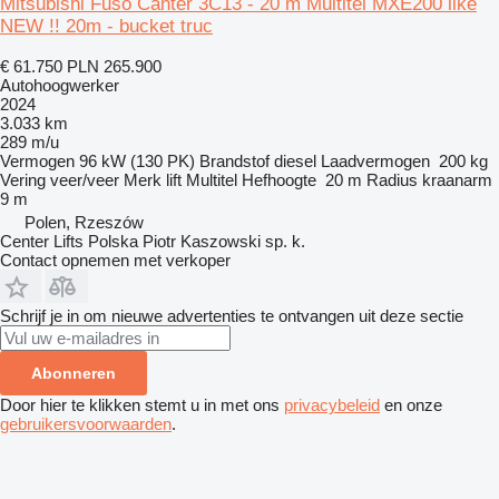
Mitsubishi Fuso Canter 3C13 - 20 m Multitel MXE200 like
NEW !! 20m - bucket truc
€ 61.750
PLN 265.900
Autohoogwerker
2024
3.033 km
289 m/u
Vermogen
96 kW (130 PK)
Brandstof
diesel
Laadvermogen
200 kg
Vering
veer/veer
Merk lift
Multitel
Hefhoogte
20 m
Radius kraanarm
9 m
Polen, Rzeszów
Center Lifts Polska Piotr Kaszowski sp. k.
Contact opnemen met verkoper
Schrijf je in om nieuwe advertenties te ontvangen uit deze sectie
Abonneren
Door hier te klikken stemt u in met ons
privacybeleid
en onze
gebruikersvoorwaarden
.